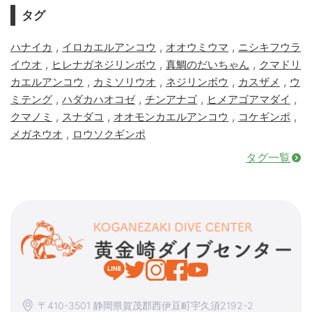
タグ
,
,
,
ハナイカ
イロカエルアンコウ
オオウミウマ
ニシキフウラ
,
,
,
イウオ
ヒレナガネジリンボウ
真鯛のだいちゃん
クマドリ
,
,
,
,
カエルアンコウ
カミソリウオ
ネジリンボウ
カスザメ
ウ
,
,
,
,
ミテング
ハダカハオコゼ
チンアナゴ
ヒメアゴアマダイ
,
,
,
,
クマノミ
スナダコ
オオモンカエルアンコウ
コケギンポ
,
メガネウオ
ロウソクギンポ
タグ一覧
〒410-3501 静岡県賀茂郡西伊豆町宇久須2192-2