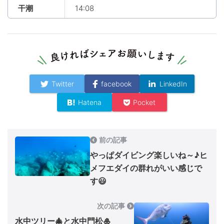
干潮
14:08
Twitter
facebook
LinkedIn
Hatena
Pocket
前の記事
やっぱダイビング楽しいね～♪ヒ
メフエダイの群れがいい感じで
す😃
次の記事
水中ツリー🎄と水中門松🎍