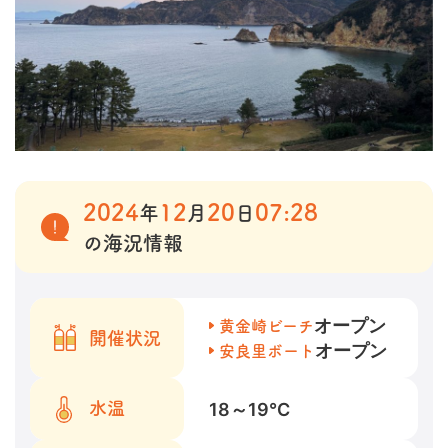
2024
12
20
07:28
年
月
日
の海況情報
オープン
黄金崎ビーチ
開催状況
オープン
安良里ボート
18～19
℃
水温