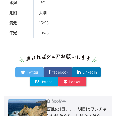
水温
-℃
潮回
大潮
満潮
15:58
干潮
10:43
Twitter
facebook
LinkedIn
Hatena
Pocket
前の記事
西風の1日。。。明日はワンチャ
ンいけそうな、いけなさそう