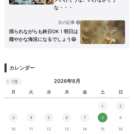
な・・・
次の記事
揺られながらも終日OK！明日は
穏やかな海況になるでしょう😃
カレンダー
2026年8月
7月
月
火
水
木
金
土
日
1
2
3
4
5
6
7
8
9
10
11
12
13
14
15
16