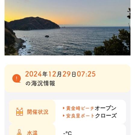
2024
12
29
07:25
年
月
日
の海況情報
オープン
黄金崎ビーチ
開催状況
クローズ
安良里ボート
-
℃
水温