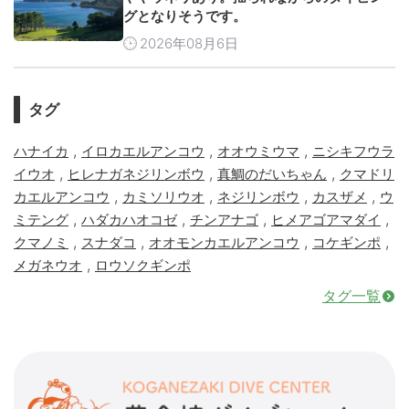
グとなりそうです。
2026年08月6日
タグ
,
,
,
ハナイカ
イロカエルアンコウ
オオウミウマ
ニシキフウラ
,
,
,
イウオ
ヒレナガネジリンボウ
真鯛のだいちゃん
クマドリ
,
,
,
,
カエルアンコウ
カミソリウオ
ネジリンボウ
カスザメ
ウ
,
,
,
,
ミテング
ハダカハオコゼ
チンアナゴ
ヒメアゴアマダイ
,
,
,
,
クマノミ
スナダコ
オオモンカエルアンコウ
コケギンポ
,
メガネウオ
ロウソクギンポ
タグ一覧