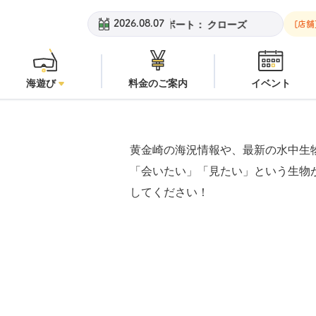
チ：
潜水注意
安良里ボート：
クローズ
黄金崎ビーチ：
潜水注意
2026.08.07
[店舗
海遊び
料金のご案内
イベント
黄金崎の海況情報や、最新の水中生
「会いたい」「見たい」という生物
してください！
豆