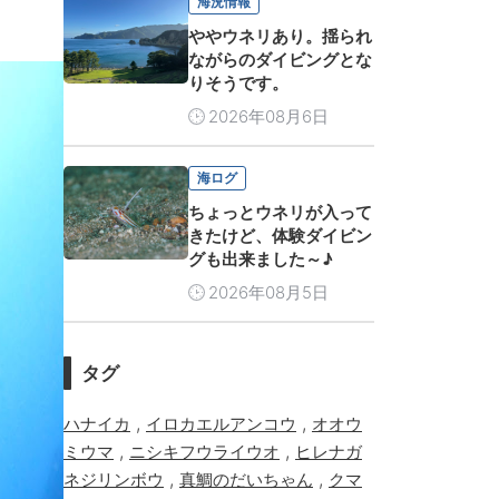
海況情報
ややウネリあり。揺られ
ながらのダイビングとな
りそうです。
2026年08月6日
海ログ
ちょっとウネリが入って
きたけど、体験ダイビン
グも出来ました～♪
2026年08月5日
タグ
,
,
ハナイカ
イロカエルアンコウ
オオウ
,
,
ミウマ
ニシキフウライウオ
ヒレナガ
,
,
ネジリンボウ
真鯛のだいちゃん
クマ