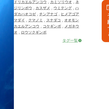
,
,
ドリカエルアンコウ
カミソリウオ
ネ
,
,
,
ジリンボウ
カスザメ
ウミテング
ハ
,
,
ダカハオコゼ
チンアナゴ
ヒメアゴア
予
,
,
,
マダイ
クマノミ
スナダコ
オオモン
,
,
カエルアンコウ
コケギンポ
メガネウ
,
オ
ロウソクギンポ
タグ一覧