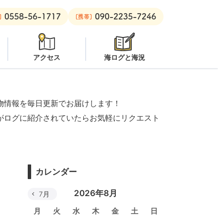
0558-56-1717
090-2235-7246
安良里ボート：
クローズ
]
[携帯]
アクセス
海ログと海況
物情報を毎日更新でお届けします！
がログに紹介されていたらお気軽にリクエスト
カレンダー
2026年8月
7月
月
火
水
木
金
土
日