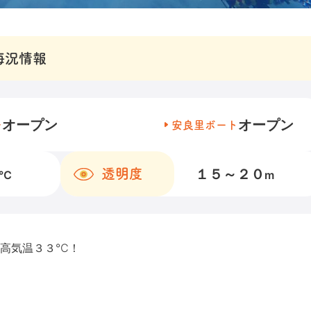
海況情報
オープン
オープン
チ
安良里ボート
１５～２０
透明度
℃
m
最高気温３３℃！