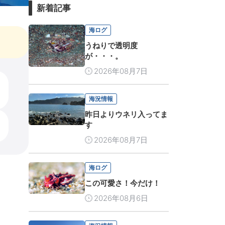
新着記事
海ログ
うねりで透明度
が・・・。
2026年08月7日
海況情報
昨日よりウネリ入ってま
す
2026年08月7日
海ログ
この可愛さ！今だけ！
2026年08月6日