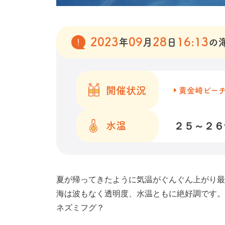
2023
09
28
16:13
年
月
日
の
開催状況
黄金崎ビー
２５～２６
水温
夏が帰ってきたように気温がぐんぐん上がり
海は波もなく透明度、水温ともに絶好調です。
ネズミフグ？