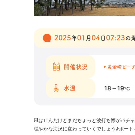
2025
01
04
07:23
年
月
日
の
開催状況
黄金崎ビー
18～19
水温
℃
風は止んだけどまだちょっと波打ち際がパチャ
穏やかな海況に変わっていくでしょう♪ボートも