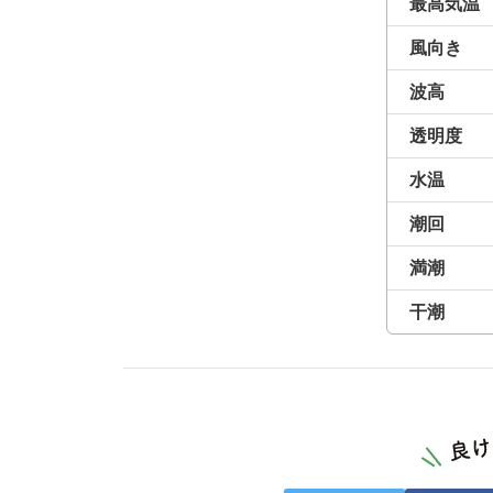
最高気温
風向き
波高
透明度
水温
潮回
満潮
干潮