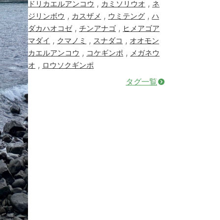
,
,
ドリカエルアンコウ
カミソリウオ
ネ
,
,
,
ジリンボウ
カスザメ
ウミテング
ハ
,
,
ダカハオコゼ
チンアナゴ
ヒメアゴア
,
,
,
マダイ
クマノミ
スナダコ
オオモン
,
,
カエルアンコウ
コケギンポ
メガネウ
,
オ
ロウソクギンポ
タグ一覧