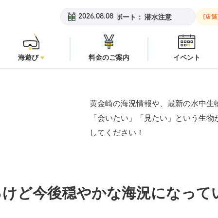
崎ビーチ：
オープン
安良里ボート：
潜水注意
黄金崎ビーチ：
オ
2026.08.08
[店舗
海遊び
料金のご案内
イベント
黄金崎の海況情報や、最新の水中生
「会いたい」「見たい」という生物
してください！
るけど今後穏やかな海況になって