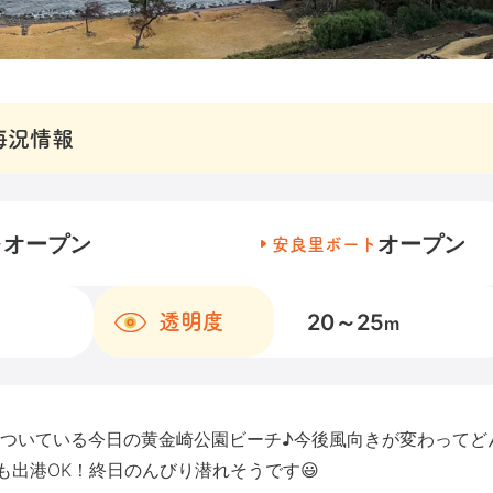
海況情報
オープン
オープン
チ
安良里ボート
20～25
透明度
m
ついている今日の黄金崎公園ビーチ♪今後風向きが変わってど
出港OK！終日のんびり潜れそうです😃