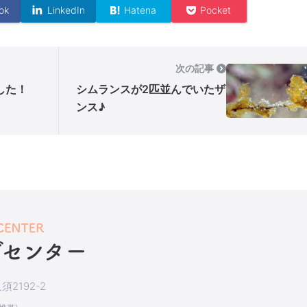
ok
LinkedIn
Hatena
Pocket
次の記事
した！
シムランスが2匹並んでいたザ
ンス♪
2192-2