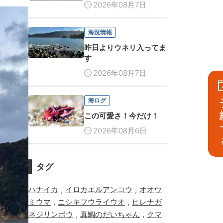
2026年08月7日
海況情報
昨日よりウネリ入ってま
す
2026年08月7日
海ログ
予
この可愛さ！今だけ！
2026年08月6日
タグ
,
,
ハナイカ
イロカエルアンコウ
オオウ
,
,
ミウマ
ニシキフウライウオ
ヒレナガ
,
,
ネジリンボウ
真鯛のだいちゃん
クマ