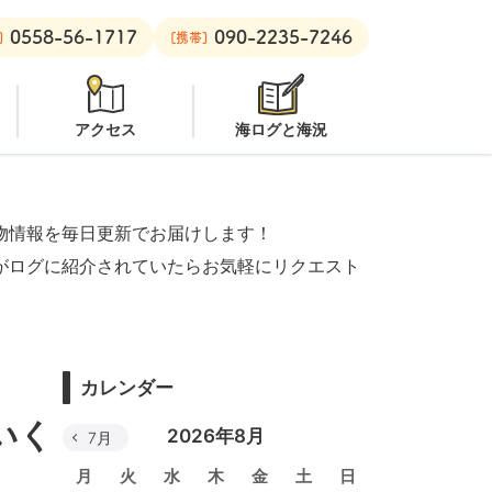
0558-56-1717
090-2235-7246
ープン
安良里ボート：
潜水注意
]
[携帯]
アクセス
海ログと海況
物情報を毎日更新でお届けします！
がログに紹介されていたらお気軽にリクエスト
カレンダー
いく
2026年8月
7月
月
火
水
木
金
土
日