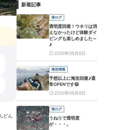
新着記事
海ログ
透明度回復！ウネリは消
えなかったけど体験ダイ
ビングも楽しめました～
♪
2026年08月8日
海況情報
予想以上に海況回復♪通
常OPENです😄
2026年08月8日
海ログ
んどん
うねりで透明度
が・・・。