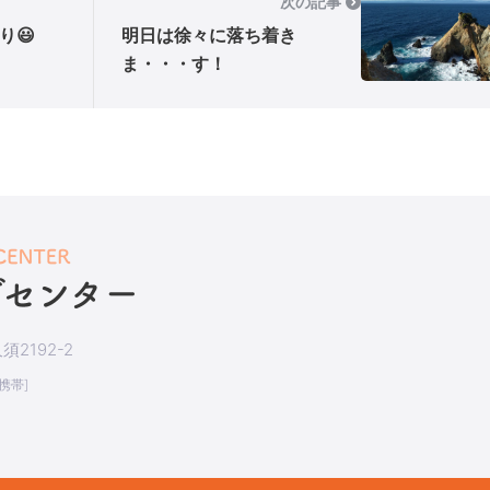
次の記事
り😃
明日は徐々に落ち着き
ま・・・す！
2192-2
[携帯]