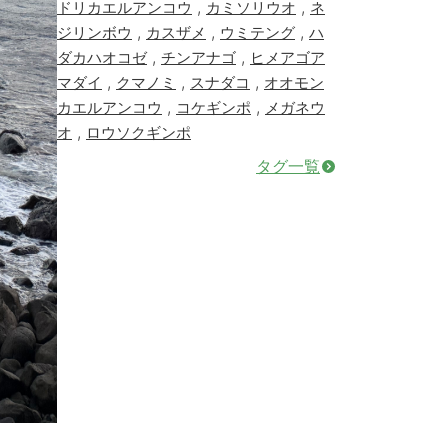
,
,
ドリカエルアンコウ
カミソリウオ
ネ
,
,
,
ジリンボウ
カスザメ
ウミテング
ハ
,
,
ダカハオコゼ
チンアナゴ
ヒメアゴア
,
,
,
マダイ
クマノミ
スナダコ
オオモン
,
,
カエルアンコウ
コケギンポ
メガネウ
,
オ
ロウソクギンポ
タグ一覧