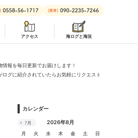
0558-56-1717
090-2235-7246
水注意
安良里ボート：
クローズ
]
[携帯]
アクセス
海ログと海況
物情報を毎日更新でお届けします！
がログに紹介されていたらお気軽にリクエスト
カレンダー
2026年8月
7月
月
火
水
木
金
土
日