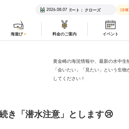
崎ビーチ：
潜水注意
安良里ボート：
クローズ
黄金崎ビーチ：
潜
2026.08.07
[店舗
海遊び
料金のご案内
イベント
黄金崎の海況情報や、最新の水中生
「会いたい」「見たい」という生物
してください！
続き「潜水注意」とします😢