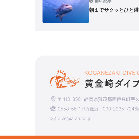
前の記事
朝１でサクッとひと潜
〒410-3501 静岡県賀茂郡西伊豆町宇久須
0558-56-1717
090-2235-7246
[固定]
dive@arari.co.jp