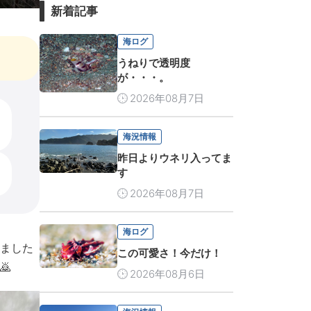
新着記事
海ログ
うねりで透明度
が・・・。
2026年08月7日
海況情報
昨日よりウネリ入ってま
す
2026年08月7日
海ログ
ました
この可愛さ！今だけ！
🙇
2026年08月6日