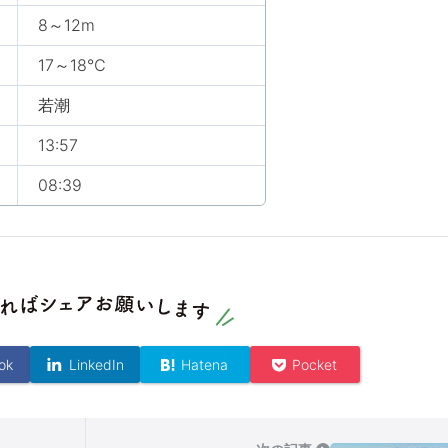
8～12m
17～18℃
若潮
13:57
08:39
ok
LinkedIn
Hatena
Pocket