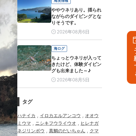
海況情報
ややウネリあり。揺られ
ながらのダイビングとな
りそうです。
2026年08月6日
海ログ
予
ちょっとウネリが入って
きたけど、体験ダイビン
グも出来ました～♪
2026年08月5日
タグ
,
,
ハナイカ
イロカエルアンコウ
オオウ
,
,
ミウマ
ニシキフウライウオ
ヒレナガ
,
,
ネジリンボウ
真鯛のだいちゃん
クマ