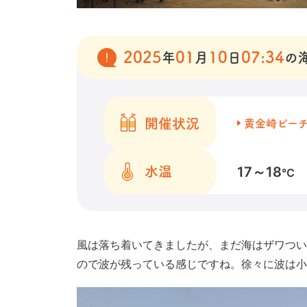
2025
01
10
07:34
年
月
日
の
開催状況
黄金崎ビー
17～18
水温
℃
風は落ち着いてきましたが、まだ海はザワつい
ので波が残っている感じですね。徐々に波は小