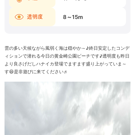
8～15
m
透明度
雲の多い天候ながら風弱く海は穏やか～♪終日安定したコンデ
ィションで潜れる今日の黄金崎公園ビーチです♪透明度も昨日
より良さげだしハナイカ登場でますます盛り上がっていま～
す😆是非遊びに来てください♬