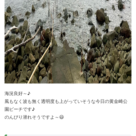
海況良好～♪
風もなく波も無く透明度も上がっていそうな今日の黄金崎公
園ビーチです♪
のんびり潜れそうですよ～😃