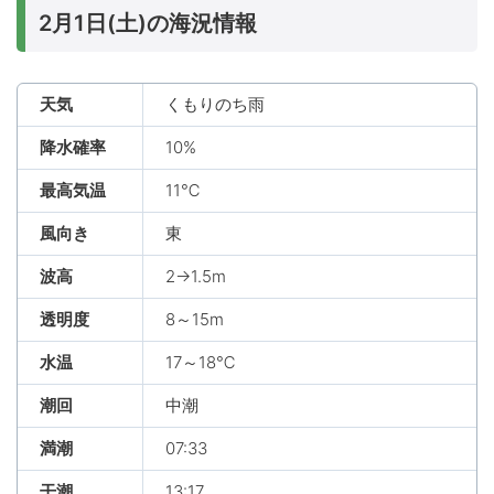
2月1日(土)の海況情報
天気
くもりのち雨
降水確率
10%
最高気温
11℃
風向き
東
波高
2→1.5m
透明度
8～15m
水温
17～18℃
潮回
中潮
満潮
07:33
干潮
13:17