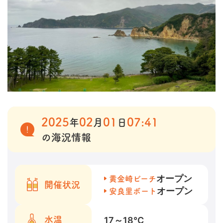
2025
02
01
07:41
年
月
日
の海況情報
オープン
黄金崎ビーチ
開催状況
オープン
安良里ボート
17～18
℃
水温