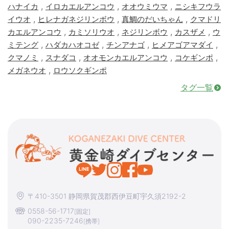
,
,
,
ハナイカ
イロカエルアンコウ
オオウミウマ
ニシキフウラ
,
,
,
イウオ
ヒレナガネジリンボウ
真鯛のだいちゃん
クマドリ
,
,
,
,
カエルアンコウ
カミソリウオ
ネジリンボウ
カスザメ
ウ
,
,
,
,
ミテング
ハダカハオコゼ
チンアナゴ
ヒメアゴアマダイ
,
,
,
,
クマノミ
スナダコ
オオモンカエルアンコウ
コケギンポ
,
メガネウオ
ロウソクギンポ
タグ一覧
〒410-3501 静岡県賀茂郡西伊豆町宇久須2192-2
0558-56-1717
[固定]
090-2235-7246
[携帯]