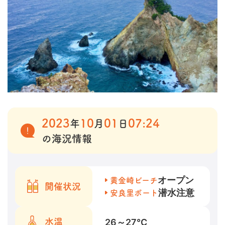
2023
10
01
07:24
年
月
日
の海況情報
オープン
黄金崎ビーチ
開催状況
潜水注意
安良里ボート
26～27
℃
水温