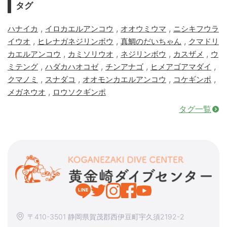
タグ
,
,
,
ハナイカ
イロカエルアンコウ
オオウミウマ
ニシキフウラ
,
,
,
イウオ
ヒレナガネジリンボウ
真鯛のだいちゃん
クマドリ
,
,
,
,
カエルアンコウ
カミソリウオ
ネジリンボウ
カスザメ
ウ
,
,
,
,
ミテング
ハダカハオコゼ
チンアナゴ
ヒメアゴアマダイ
,
,
,
,
クマノミ
スナダコ
オオモンカエルアンコウ
コケギンポ
,
メガネウオ
ロウソクギンポ
タグ一覧
〒410-3501 静岡県賀茂郡西伊豆町宇久須2192-2