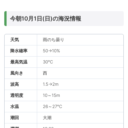
今朝10月1日(日)の海況情報
天気
雨のち曇り
降水確率
50→10%
最高気温
30℃
風向き
西
波高
1.5→2m
透明度
10～15m
水温
26～27℃
潮回
大潮