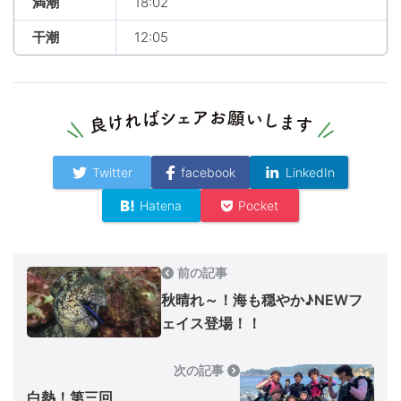
満潮
18:02
干潮
12:05
Twitter
facebook
LinkedIn
Hatena
Pocket
前の記事
秋晴れ～！海も穏やか♪NEWフ
ェイス登場！！
次の記事
白熱！第三回