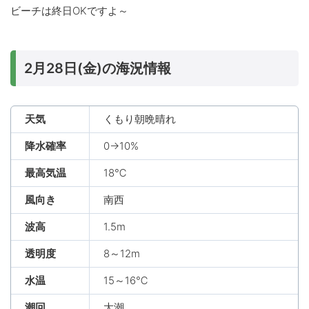
ビーチは終日OKですよ～
2月28日(金)の海況情報
天気
くもり朝晩晴れ
降水確率
0→10%
最高気温
18℃
風向き
南西
波高
1.5m
透明度
8～12m
水温
15～16℃
潮回
大潮