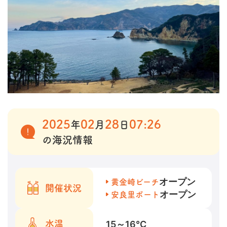
2025
02
28
07:26
年
月
日
の海況情報
オープン
黄金崎ビーチ
開催状況
オープン
安良里ボート
15～16
℃
水温