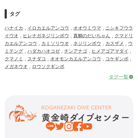
タグ
,
,
,
ハナイカ
イロカエルアンコウ
オオウミウマ
ニシキフウラ
,
,
,
イウオ
ヒレナガネジリンボウ
真鯛のだいちゃん
クマドリ
,
,
,
,
カエルアンコウ
カミソリウオ
ネジリンボウ
カスザメ
ウ
,
,
,
,
ミテング
ハダカハオコゼ
チンアナゴ
ヒメアゴアマダイ
,
,
,
,
クマノミ
スナダコ
オオモンカエルアンコウ
コケギンポ
,
メガネウオ
ロウソクギンポ
タグ一覧