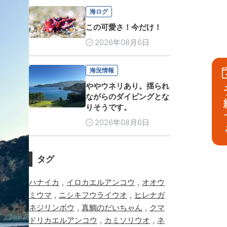
海ログ
この可愛さ！今だけ！
2026年08月6日
海況情報
ややウネリあり。揺られ
予
ながらのダイビングとな
りそうです。
2026年08月6日
タグ
,
,
ハナイカ
イロカエルアンコウ
オオウ
,
,
ミウマ
ニシキフウライウオ
ヒレナガ
,
,
ネジリンボウ
真鯛のだいちゃん
クマ
,
,
ドリカエルアンコウ
カミソリウオ
ネ