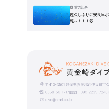
前の記事
超久しぶりに安良里ボ
報～！！！😆
〒410-3501 静岡県賀茂郡西伊豆町宇久須
0558-56-1717
090-2235-7246
[固定]
dive@arari.co.jp