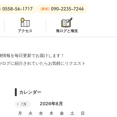
0558-56-1717
090-2235-7246
オープン
安良里ボート：
潜水注意
]
[携帯]
アクセス
海ログと海況
物情報を毎日更新でお届けします！
がログに紹介されていたらお気軽にリクエスト
カレンダー
2026年8月
7月
月
火
水
木
金
土
日