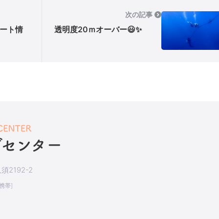
次の記事
ート情
透明度20ｍオーバー😃✨
2192-2
[携帯]