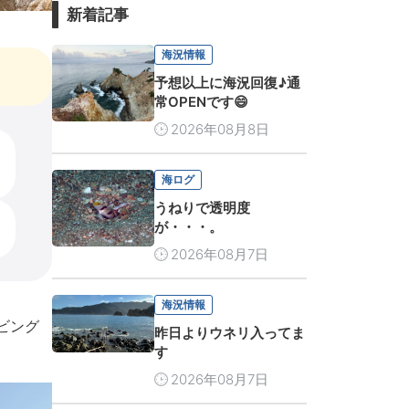
新着記事
海況情報
予想以上に海況回復♪通
常OPENです😄
2026年08月8日
海ログ
うねりで透明度
が・・・。
2026年08月7日
海況情報
ビング
昨日よりウネリ入ってま
す
2026年08月7日