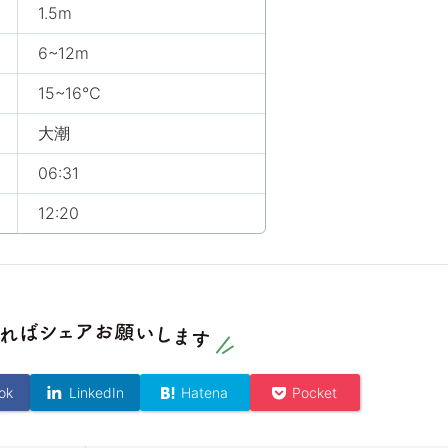
1.5m
6~12m
15~16℃
大潮
06:31
12:20
ok
LinkedIn
Hatena
Pocket