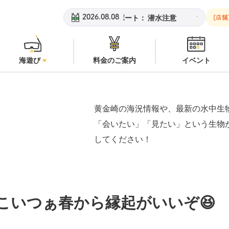
崎ビーチ：
オープン
安良里ボート：
潜水注意
黄金崎ビーチ：
2026.08.08
[店舗
海遊び
料金のご案内
イベント
黄金崎の海況情報や、最新の水中生
「会いたい」「見たい」という生物
してください！
こいつぁ春から縁起がいいぞ😆