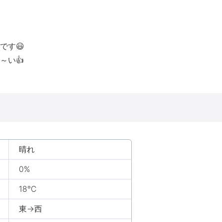
です😃
～い👍
晴れ
0%
18℃
東→西