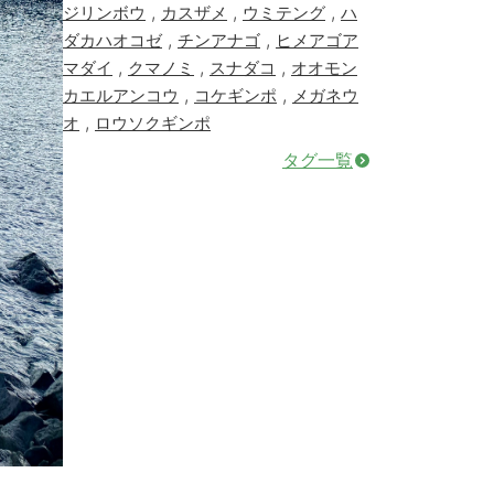
,
,
,
ジリンボウ
カスザメ
ウミテング
ハ
,
,
ダカハオコゼ
チンアナゴ
ヒメアゴア
,
,
,
マダイ
クマノミ
スナダコ
オオモン
,
,
カエルアンコウ
コケギンポ
メガネウ
,
オ
ロウソクギンポ
タグ一覧