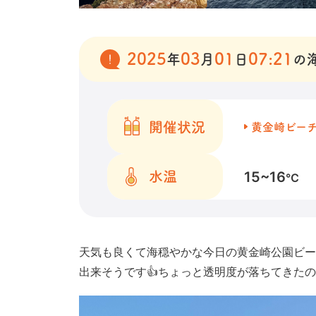
2025
03
01
07:21
年
月
日
の
開催状況
黄金崎ビー
15~16
水温
℃
天気も良くて海穏やかな今日の黄金崎公園ビー
出来そうです👍ちょっと透明度が落ちてきたの