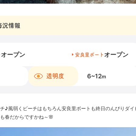
海況情報
オープン
オープン
チ
安良里ボート
6~12
透明度
m
チ♪風弱くビーチはもちろん安良里ボートも終日のんびりダイ
も春だからですかね～🌸