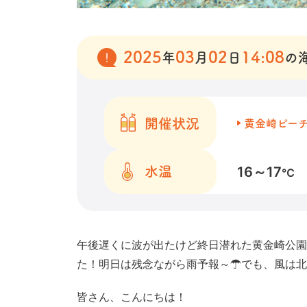
2025
03
02
14:08
年
月
日
の
開催状況
黄金崎ビー
16～17
水温
℃
午後遅くに波が出たけど終日潜れた黄金崎公園
た！明日は残念ながら雨予報～☂でも、風は北
皆さん、こんにちは！