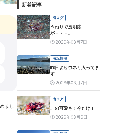
新着記事
海ログ
うねりで透明度
が・・・。
2026年08月7日
海況情報
昨日よりウネリ入ってま
す
2026年08月7日
海ログ
めまし
この可愛さ！今だけ！
2026年08月6日