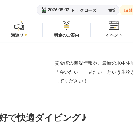
黄金崎ビーチ：
潜水注意
安
2026.08.07
[店舗
海遊び
料金のご案内
イベント
黄金崎の海況情報や、最新の水中生
「会いたい」「見たい」という生物
してください！
好で快適ダイビング♪