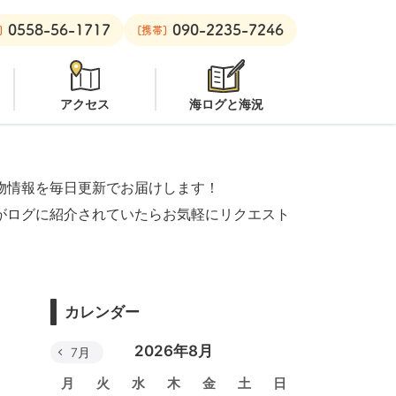
0558-56-1717
090-2235-7246
良里ボート：
クローズ
黄金崎ビーチ：
潜水注意
安良里ボート：
]
[携帯]
アクセス
海ログと海況
物情報を毎日更新でお届けします！
がログに紹介されていたらお気軽にリクエスト
カレンダー
2026年8月
7月
月
火
水
木
金
土
日