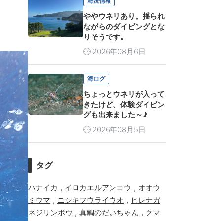
海況情報
ややウネリあり。揺られ
ながらのダイビングとな
りそうです。
2026年08月6日
海ログ
ちょっとウネリが入って
きたけど、体験ダイビン
グも出来ました～♪
2026年08月5日
タグ
,
,
ハナイカ
イロカエルアンコウ
オオウ
,
,
ミウマ
ニシキフウライウオ
ヒレナガ
,
,
ネジリンボウ
真鯛のだいちゃん
クマ