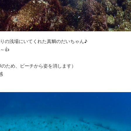
りの浅場にいてくれた真鯛のだいちゃん♪
～👍
卵のため、ビーチから姿を消します）
感