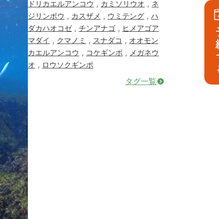
,
,
ドリカエルアンコウ
カミソリウオ
ネ
,
,
,
ジリンボウ
カスザメ
ウミテング
ハ
,
,
ダカハオコゼ
チンアナゴ
ヒメアゴア
予
,
,
,
マダイ
クマノミ
スナダコ
オオモン
,
,
カエルアンコウ
コケギンポ
メガネウ
,
オ
ロウソクギンポ
タグ一覧