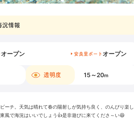
海況情報
オープン
オープン
チ
安良里ボート
15～20
透明度
m
ビーチ。天気は晴れて春の陽射しが気持ち良く、のんびり楽し
東風で海況はいいでしょう👍是非遊びに来てくださ～い😆