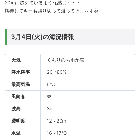
20ｍは超えているような感じ・・・
期待して今日も張り切って潜ってきま～す👍
3月4日(火)の海況情報
天気
くもりのち雨か雪
降水確率
20→80%
最高気温
8℃
風向き
東
波高
3m
透明度
12～20m
水温
16～17℃