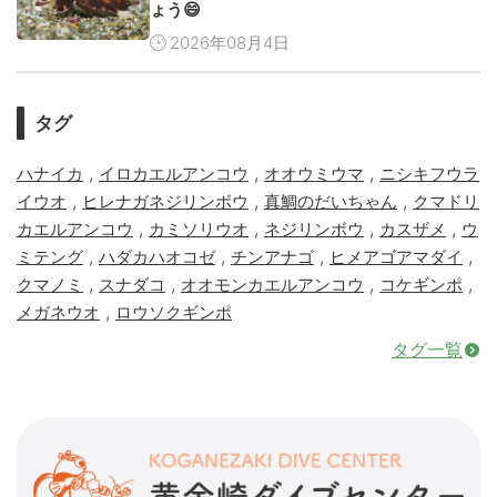
ょう😄
2026年08月4日
タグ
,
,
,
ハナイカ
イロカエルアンコウ
オオウミウマ
ニシキフウラ
,
,
,
イウオ
ヒレナガネジリンボウ
真鯛のだいちゃん
クマドリ
,
,
,
,
カエルアンコウ
カミソリウオ
ネジリンボウ
カスザメ
ウ
,
,
,
,
ミテング
ハダカハオコゼ
チンアナゴ
ヒメアゴアマダイ
,
,
,
,
クマノミ
スナダコ
オオモンカエルアンコウ
コケギンポ
,
メガネウオ
ロウソクギンポ
タグ一覧