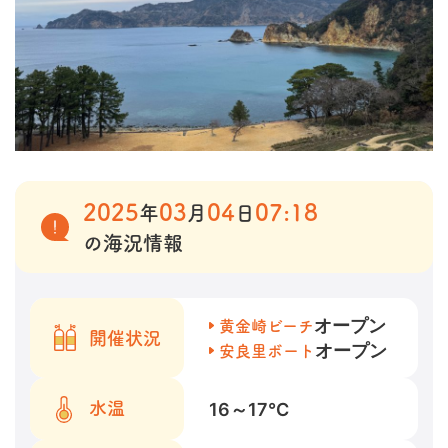
2025
03
04
07:18
年
月
日
の海況情報
オープン
黄金崎ビーチ
開催状況
オープン
安良里ボート
16～17
℃
水温