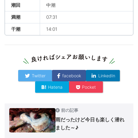
潮回
中潮
満潮
07:31
干潮
14:01
Twitter
facebook
LinkedIn
Hatena
Pocket
前の記事
雨だったけど今日も楽しく潜れ
ました～♪