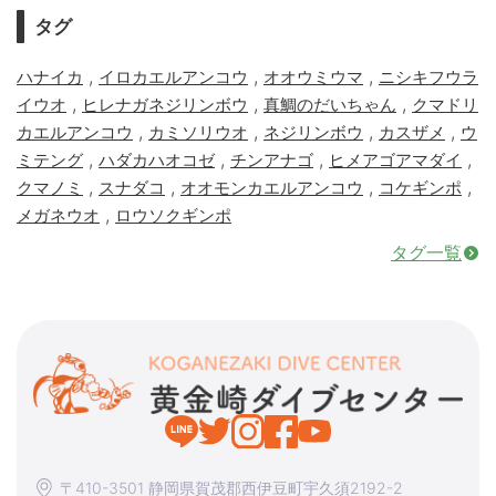
タグ
,
,
,
ハナイカ
イロカエルアンコウ
オオウミウマ
ニシキフウラ
,
,
,
イウオ
ヒレナガネジリンボウ
真鯛のだいちゃん
クマドリ
,
,
,
,
カエルアンコウ
カミソリウオ
ネジリンボウ
カスザメ
ウ
,
,
,
,
ミテング
ハダカハオコゼ
チンアナゴ
ヒメアゴアマダイ
,
,
,
,
クマノミ
スナダコ
オオモンカエルアンコウ
コケギンポ
,
メガネウオ
ロウソクギンポ
タグ一覧
〒410-3501 静岡県賀茂郡西伊豆町宇久須2192-2