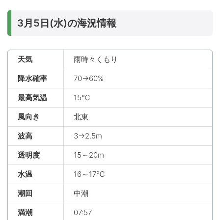
3月5日(水)の海況情報
天気
雨時々くもり
降水確率
70→60%
最高気温
15℃
風向き
北東
波高
3→2.5m
透明度
15～20m
水温
16～17℃
潮回
中潮
満潮
07:57