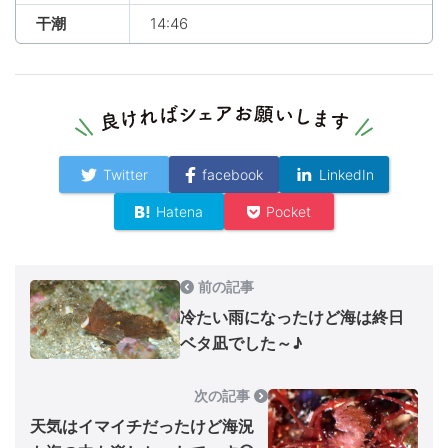
干潮
14:46
Twitter
facebook
LinkedIn
Hatena
Pocket
前の記事
冷たい雨になったけど海は終日
ベタ凪でした～♪
次の記事
天気はイマイチだったけど海況