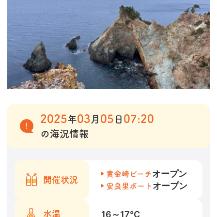
2025
03
05
07:20
年
月
日
の海況情報
オープン
黄金崎ビーチ
開催状況
オープン
安良里ボート
16～17
℃
水温