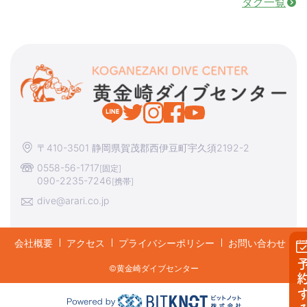
タグ一覧
〒410-3501 静岡県賀茂郡西伊豆町宇久須2192-2
0558-56-1717
[固定]
090-2235-7246
[携帯]
dive@arari.co.jp
会社概要
アクセス
プライバシーポリシー
お問い合わせ
予約す
©︎黄金崎ダイブセンター