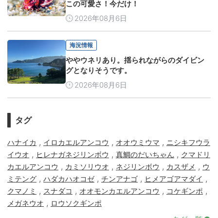
この可愛さ！今だけ！
2026年08月6日
海況情報
ややウネリあり。揺られながらのダイビン
グとなりそうです。
2026年08月6日
タグ
,
,
,
ハナイカ
イロカエルアンコウ
オオウミウマ
ニシキフウラ
,
,
,
イウオ
ヒレナガネジリンボウ
真鯛のだいちゃん
クマドリ
,
,
,
,
カエルアンコウ
カミソリウオ
ネジリンボウ
カスザメ
ウ
,
,
,
,
ミテング
ハダカハオコゼ
チンアナゴ
ヒメアゴアマダイ
,
,
,
,
クマノミ
スナダコ
オオモンカエルアンコウ
コケギンポ
,
メガネウオ
ロウソクギンポ