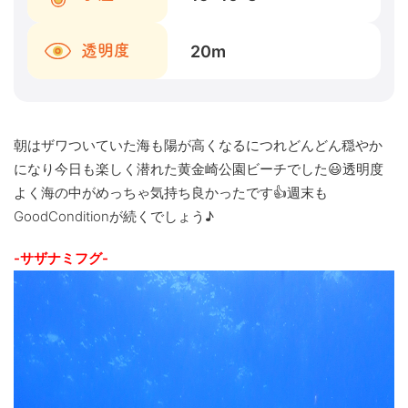
20
m
透明度
朝はザワついていた海も陽が高くなるにつれどんどん穏やか
になり今日も楽しく潜れた黄金崎公園ビーチでした😃透明度
よく海の中がめっちゃ気持ち良かったです👍週末も
GoodConditionが続くでしょう♪
-サザナミフグ-