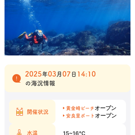
2025
03
07
14:10
年
月
日
の海況情報
オープン
黄金崎ビーチ
開催状況
オープン
安良里ボート
15~16
℃
水温