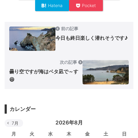
Hatena
Pocket
前の記事
今日も終日楽しく潜れそうです♪
次の記事
曇り空ですが海はベタ凪で～す
😆
カレンダー
2026年8月
7月
月
火
水
木
金
土
日