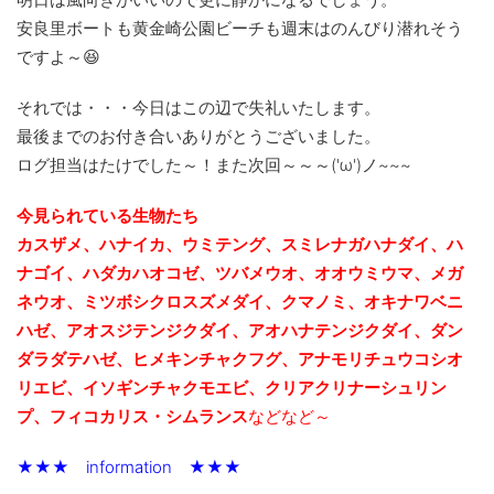
安良里ボートも黄金崎公園ビーチも週末はのんびり潜れそう
ですよ～😆
それでは・・・今日はこの辺で失礼いたします。
最後までのお付き合いありがとうございました。
ログ担当はたけでした～！また次回～～～('ω')ノ~~~
今見られている生物たち
カスザメ、ハナイカ、ウミテング、スミレナガハナダイ、ハ
ナゴイ、ハダカハオコゼ、ツバメウオ、オオウミウマ、メガ
ネウオ、ミツボシクロスズメダイ、クマノミ、オキナワベニ
ハゼ、アオスジテンジクダイ、
アオハナテンジクダイ、ダン
ダラダテハゼ、ヒメキンチャクフグ、アナモリチュウコシオ
リエビ、
イソギンチャクモエビ、クリアクリナーシュリン
プ、フィコカリス・シムランス
などなど～
★★★ information ★★★