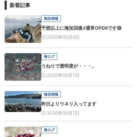
新着記事
海況情報
予想以上に海況回復♪通常OPENです😄
2026年08月8日
海ログ
うねりで透明度が・・・。
2026年08月7日
海況情報
昨日よりウネリ入ってます
2026年08月7日
海ログ