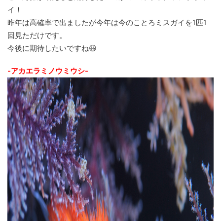
イ！
昨年は高確率で出ましたが今年は今のことろミスガイを1匹1
回見ただけです。
今後に期待したいですね😃
-アカエラミノウミウシ-