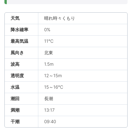
天気
晴れ時々くもり
降水確率
0%
最高気温
11℃
風向き
北東
波高
1.5m
透明度
12～15m
水温
15～16℃
潮回
長潮
満潮
13:17
干潮
09:40