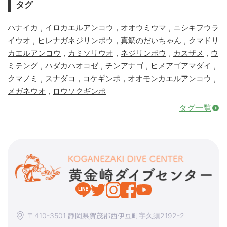
タグ
,
,
,
ハナイカ
イロカエルアンコウ
オオウミウマ
ニシキフウラ
,
,
,
イウオ
ヒレナガネジリンボウ
真鯛のだいちゃん
クマドリ
,
,
,
,
カエルアンコウ
カミソリウオ
ネジリンボウ
カスザメ
ウ
,
,
,
,
ミテング
ハダカハオコゼ
チンアナゴ
ヒメアゴアマダイ
,
,
,
,
クマノミ
スナダコ
コケギンポ
オオモンカエルアンコウ
,
メガネウオ
ロウソクギンポ
タグ一覧
〒410-3501 静岡県賀茂郡西伊豆町宇久須2192-2