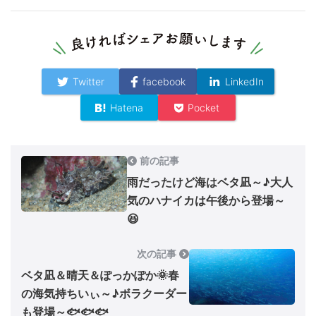
Twitter
facebook
LinkedIn
Hatena
Pocket
前の記事
雨だったけど海はベタ凪～♪大人
気のハナイカは午後から登場～
😆
次の記事
ベタ凪＆晴天＆ぽっかぽか🌞春
の海気持ちいぃ～♪ボラクーダー
も登場～🐟🐟🐟