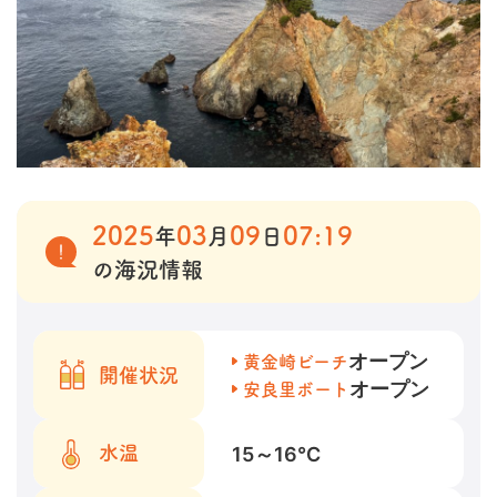
2025
03
09
07:19
年
月
日
の海況情報
オープン
黄金崎ビーチ
開催状況
オープン
安良里ボート
15～16
℃
水温