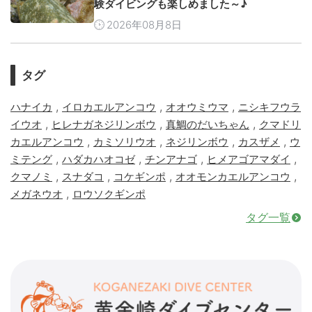
験ダイビングも楽しめました～♪
2026年08月8日
タグ
,
,
,
ハナイカ
イロカエルアンコウ
オオウミウマ
ニシキフウラ
,
,
,
イウオ
ヒレナガネジリンボウ
真鯛のだいちゃん
クマドリ
,
,
,
,
カエルアンコウ
カミソリウオ
ネジリンボウ
カスザメ
ウ
,
,
,
,
ミテング
ハダカハオコゼ
チンアナゴ
ヒメアゴアマダイ
,
,
,
,
クマノミ
スナダコ
コケギンポ
オオモンカエルアンコウ
,
メガネウオ
ロウソクギンポ
タグ一覧