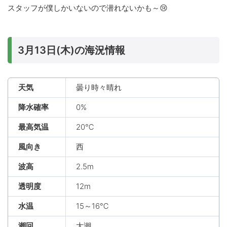
スタッフが僕しかいないので潜れないかも～😢
3月13日(木)の海況情報
天気
曇り時々晴れ
降水確率
0%
最高気温
20℃
風向き
西
波高
2.5m
透明度
12m
水温
15～16℃
潮回
大潮