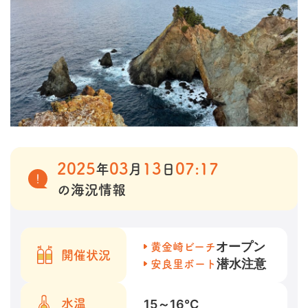
2025
03
13
07:17
年
月
日
の海況情報
オープン
黄金崎ビーチ
開催状況
潜水注意
安良里ボート
15～16
℃
水温