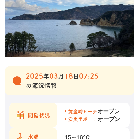
2025
03
18
07:25
年
月
日
の海況情報
オープン
黄金崎ビーチ
開催状況
オープン
安良里ボート
15～16
℃
水温