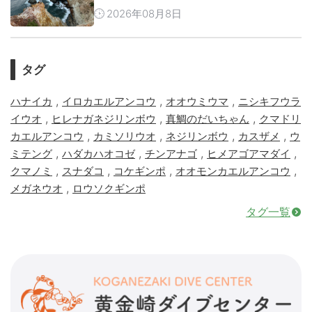
2026年08月8日
タグ
,
,
,
ハナイカ
イロカエルアンコウ
オオウミウマ
ニシキフウラ
,
,
,
イウオ
ヒレナガネジリンボウ
真鯛のだいちゃん
クマドリ
,
,
,
,
カエルアンコウ
カミソリウオ
ネジリンボウ
カスザメ
ウ
,
,
,
,
ミテング
ハダカハオコゼ
チンアナゴ
ヒメアゴアマダイ
,
,
,
,
クマノミ
スナダコ
コケギンポ
オオモンカエルアンコウ
,
メガネウオ
ロウソクギンポ
タグ一覧