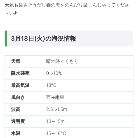
天気も良さそうだし春の海をのんびり楽しんじゃってくださ
～い♪
3月18日(火)の海況情報
天気
晴れ時々くもり
降水確率
0→10%
最高気温
13℃
風向き
西→南東
波高
2.5→1.5m
透明度
10～15m
水温
15～16℃