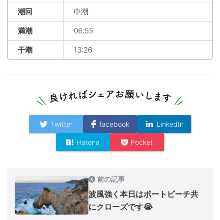
潮回
中潮
満潮
06:55
干潮
13:26
Twitter
facebook
LinkedIn
Hatena
Pocket
前の記事
波風強く本日はボートビーチ共
にクローズです😭