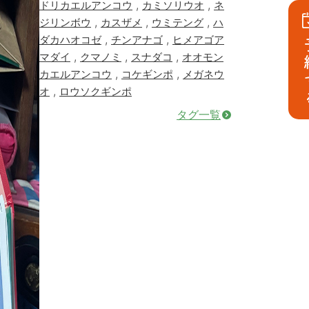
,
,
ドリカエルアンコウ
カミソリウオ
ネ
,
,
,
ジリンボウ
カスザメ
ウミテング
ハ
,
,
ダカハオコゼ
チンアナゴ
ヒメアゴア
予
,
,
,
マダイ
クマノミ
スナダコ
オオモン
,
,
カエルアンコウ
コケギンポ
メガネウ
,
オ
ロウソクギンポ
タグ一覧