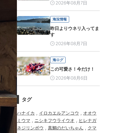
2026年08月7日
海況情報
昨日よりウネリ入ってま
す
2026年08月7日
海ログ
この可愛さ！今だけ！
2026年08月6日
タグ
,
,
ハナイカ
イロカエルアンコウ
オオウ
,
,
ミウマ
ニシキフウライウオ
ヒレナガ
,
,
ネジリンボウ
真鯛のだいちゃん
クマ