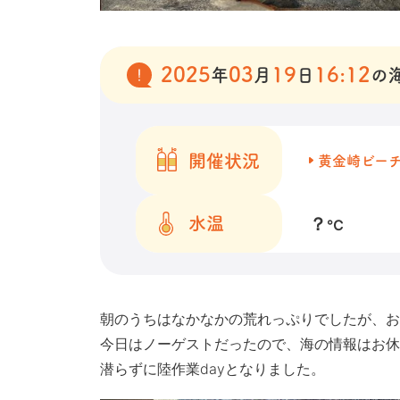
2025
03
19
16:12
年
月
日
の
開催状況
黄金崎ビー
？
水温
℃
朝のうちはなかなかの荒れっぷりでしたが、お
今日はノーゲストだったので、海の情報はお休
潜らずに陸作業dayとなりました。