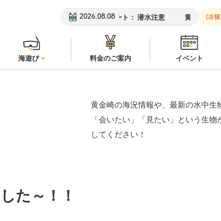
チ：
オープン
安良里ボート：
潜水注意
黄金崎ビーチ：
オープ
2026.08.08
[店舗
海遊び
料金のご案内
イベント
黄金崎の海況情報や、最新の水中生
「会いたい」「見たい」という生物
してください！
ました～！！