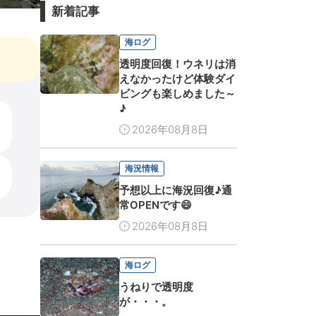
新着記事
海ログ
透明度回復！ウネリは消
えなかったけど体験ダイ
ビングも楽しめました～
♪
2026年08月8日
海況情報
予想以上に海況回復♪通
常OPENです😄
2026年08月8日
海ログ
うねりで透明度
が・・・。