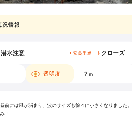
海況情報
潜水注意
クローズ
チ
安良里ボート
？
透明度
m
昼前には風が弱まり、波のサイズも徐々に小さくなりました。
み！