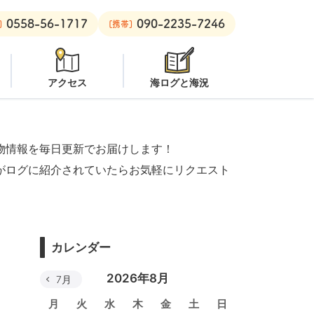
0558-56-1717
090-2235-7246
ン
安良里ボート：
潜水注意
]
[携帯]
アクセス
海ログと海況
物情報を毎日更新でお届けします！
がログに紹介されていたらお気軽にリクエスト
カレンダー
2026年8月
7月
月
火
水
木
金
土
日