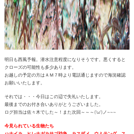
明日も西風予報。潜水注意程度になりそうです。悪くすると
クローズの可能性も多少あります。
お越しの予定の方はＡＭ７時より電話通じますので海況確認
お願いいたします。
それでは・・・今日はこの辺で失礼いたします。
最後までのお付き合いありがとうございました。
ログ担当は佐々木でした～！また次回～～～('ω')ノ~~~
今見られている生物たち
ハナイカ、ヒレナガカサゴ幼魚、カスザメ、ウミテング、ス