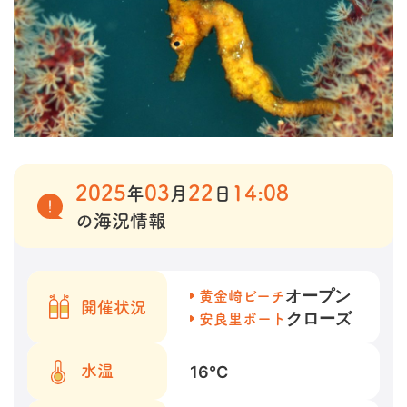
2025
03
22
14:08
年
月
日
の海況情報
オープン
黄金崎ビーチ
開催状況
クローズ
安良里ボート
16
℃
水温