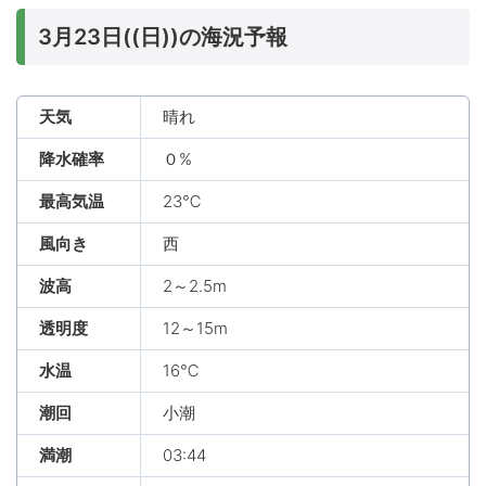
3月23日((日))の海況予報
天気
晴れ
降水確率
０%
最高気温
23℃
風向き
西
波高
2～2.5m
透明度
12～15m
水温
16℃
潮回
小潮
満潮
03:44