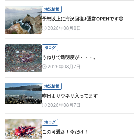
海況情報
予想以上に海況回復♪通常OPENです😄
2026年08月8日
海ログ
うねりで透明度が・・・。
2026年08月7日
海況情報
昨日よりウネリ入ってます
2026年08月7日
海ログ
この可愛さ！今だけ！