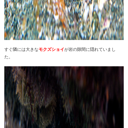
すぐ隣には大きな
モクズショイ
が岩の隙間に隠れていまし
た。