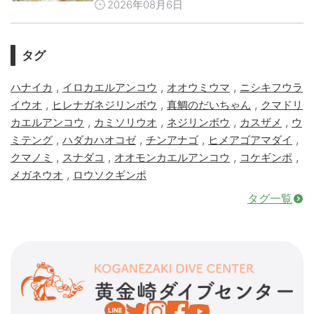
2026年08月6日
タグ
,
,
,
ハナイカ
イロカエルアンコウ
オオウミウマ
ニシキフウラ
,
,
,
イウオ
ヒレナガネジリンボウ
真鯛のだいちゃん
クマドリ
,
,
,
,
カエルアンコウ
カミソリウオ
ネジリンボウ
カスザメ
ウ
,
,
,
,
ミテング
ハダカハオコゼ
チンアナゴ
ヒメアゴアマダイ
,
,
,
,
クマノミ
スナダコ
オオモンカエルアンコウ
コケギンポ
,
メガネウオ
ロウソクギンポ
タグ一覧