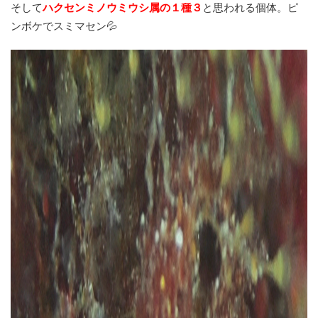
そして
ハクセンミノウミウシ属の１種３
と思われる個体。ピ
ンボケでスミマセン💦