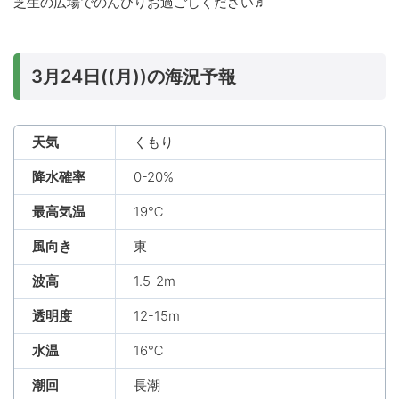
芝生の広場でのんびりお過ごしください♬
3月24日((月))の海況予報
天気
くもり
降水確率
0-20%
最高気温
19℃
風向き
東
波高
1.5-2m
透明度
12-15m
水温
16℃
潮回
長潮