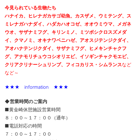
今見られている生物たち
ハナイカ、ヒレナガカサゴ幼魚、カスザメ、ウミテング、ス
ミレナガハナダイ、ハダカハオコゼ、オオウミウマ、メガネ
ウオ、サザナミフグ、キリンミノ、ミツボシクロスズメダ
イ、クマノミ、オキナワベニハゼ、アオスジテンジクダイ、
アオハナテンジクダイ、サザナミフグ、ヒメキンチャクフ
グ、アナモリチュウコシオリエビ、
イソギンチャクモエビ、
クリアクリナーシュリンプ、フィコカリス・シムランス
など
など～
★★★ information ★★★
◆営業時間のご案内
■黄金崎休憩施設営業時間
８：００～１７：００（通年）
■電話対応の時間
７：００～１７：００