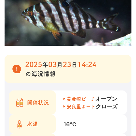
2025
03
23
14:24
年
月
日
の海況情報
オープン
黄金崎ビーチ
開催状況
クローズ
安良里ボート
16
℃
水温