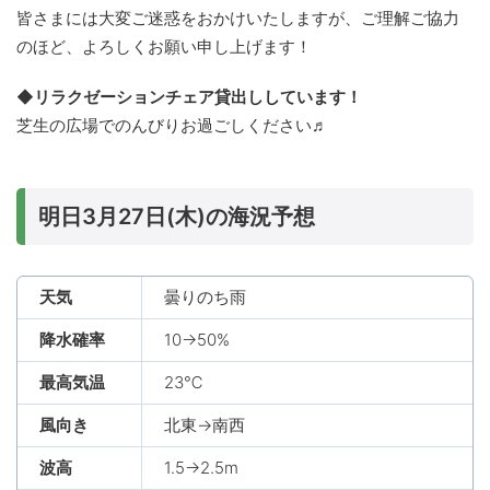
皆さまには大変ご迷惑をおかけいたしますが、ご理解ご協力
のほど、よろしくお願い申し上げます！
◆リラクゼーションチェア貸出ししています！
芝生の広場でのんびりお過ごしください♬
明日3月27日(木)の海況予想
天気
曇りのち雨
降水確率
10→50%
最高気温
23℃
風向き
北東→南西
波高
1.5→2.5m