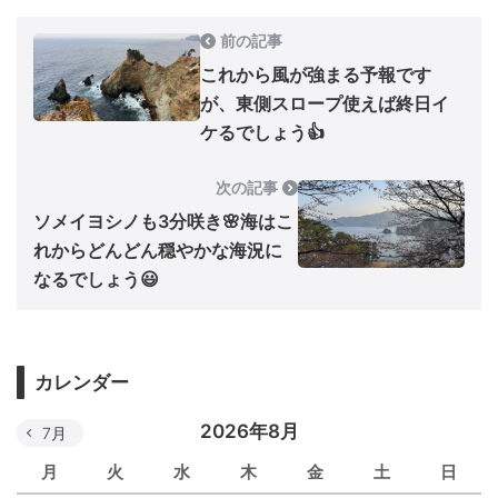
前の記事
これから風が強まる予報です
が、東側スロープ使えば終日イ
ケるでしょう👍
次の記事
ソメイヨシノも3分咲き🌸海はこ
れからどんどん穏やかな海況に
なるでしょう😃
カレンダー
2026年8月
7月
月
火
水
木
金
土
日