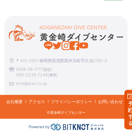
〒410-3501 静岡県賀茂郡西伊豆町宇久須2192-2
0558-56-1717
[固定]
090-2235-7246
[携帯]
dive@arari.co.jp
会社概要
アクセス
プライバシーポリシー
お問い合わせ
予約す
©︎黄金崎ダイブセンター