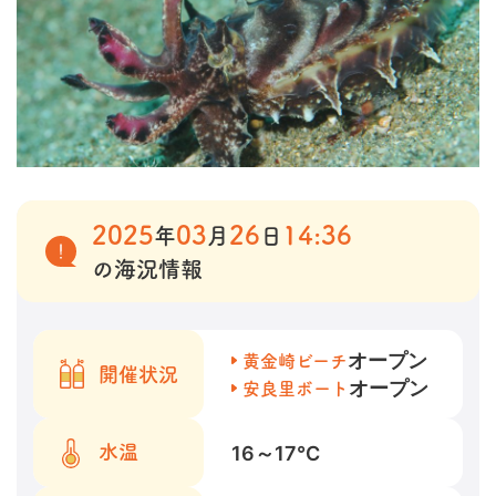
2025
03
26
14:36
年
月
日
の海況情報
オープン
黄金崎ビーチ
開催状況
オープン
安良里ボート
16～17
℃
水温