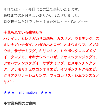
それでは・・・今日はこの辺で失礼いたします。
最後までのお付き合いありがとうございました。
ログ担当はたけでした～！また次回～～～('ω')ノ~~~
今見られている生物たち
ハナイカ、ヒレナガカサゴ幼魚、カスザメ、ウミテング、ス
ミレナガハナダイ、ハダカハオコゼ、オオウミウマ、メガネ
ウオ、サザナミフグ、キリンミノ、ミツボシクロスズメダ
イ、クマノミ、オキナワベニハゼ、アオスジテンジクダイ、
アオハナテンジクダイ、サザナミフグ、ヒメキンチャクフ
グ、アナモリチュウコシオリエビ、
イソギンチャクモエビ、
クリアクリナーシュリンプ、フィコカリス・シムランス
など
など～
★★★ information ★★★
◆営業時間のご案内