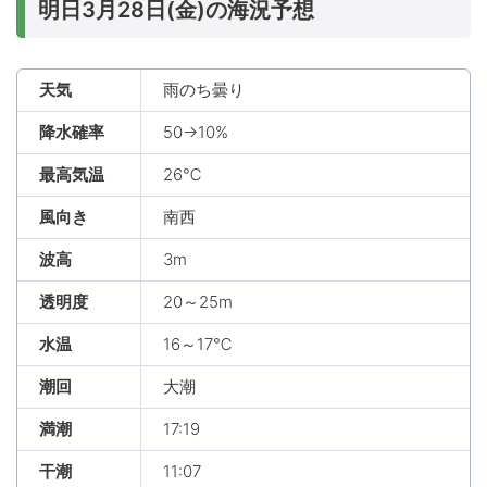
明日3月28日(金)の海況予想
天気
雨のち曇り
降水確率
50→10%
最高気温
26℃
風向き
南西
波高
3m
透明度
20～25m
水温
16～17℃
潮回
大潮
満潮
17:19
干潮
11:07