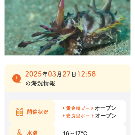
2025
03
27
12:58
年
月
日
の海況情報
オープン
黄金崎ビーチ
開催状況
オープン
安良里ボート
16～17
℃
水温