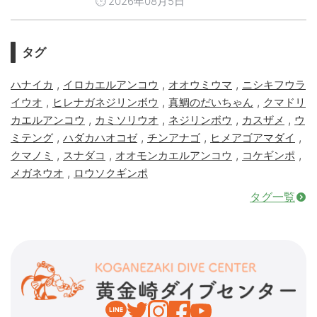
2026年08月5日
タグ
,
,
,
ハナイカ
イロカエルアンコウ
オオウミウマ
ニシキフウラ
,
,
,
イウオ
ヒレナガネジリンボウ
真鯛のだいちゃん
クマドリ
,
,
,
,
カエルアンコウ
カミソリウオ
ネジリンボウ
カスザメ
ウ
,
,
,
,
ミテング
ハダカハオコゼ
チンアナゴ
ヒメアゴアマダイ
,
,
,
,
クマノミ
スナダコ
オオモンカエルアンコウ
コケギンポ
,
メガネウオ
ロウソクギンポ
タグ一覧