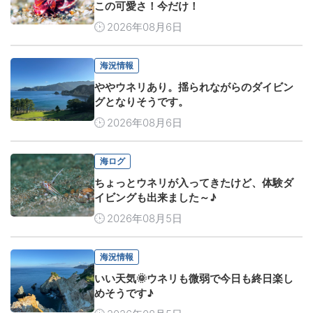
この可愛さ！今だけ！
2026年08月6日
海況情報
ややウネリあり。揺られながらのダイビン
グとなりそうです。
2026年08月6日
海ログ
ちょっとウネリが入ってきたけど、体験ダ
イビングも出来ました～♪
2026年08月5日
海況情報
いい天気🌞ウネリも微弱で今日も終日楽し
めそうです♪