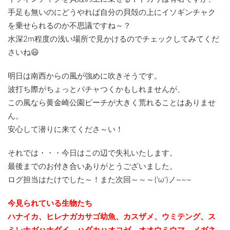
手足も無いのにどうやれば自分の貝殻の上にイソギンチャク
を乗せられるのか不思議ですね～？
水深2m程度の浅い場所で見かけるのでチェックしてみてくだ
さいね😃
明日は南西からの風が強めに吹きそうです。
波打ち際がちょっとパチャつくかもしれませんが、
この風なら黄金崎公園ビーチが大きく荒れることはありませ
ん。
安心して潜りに来てくださ～い！
それでは・・・今日はこの辺で失礼いたします。
最後までのお付き合いありがとうございました。
ログ担当はたけでした～！また次回～～～('ω')ノ~~~
今見られている生物たち
ハナイカ、ヒレナガカサゴ幼魚、カスザメ、ウミテング、ス
ミレナガハナダイ、ハダカハオコゼ、オオウミウマ、メガネ