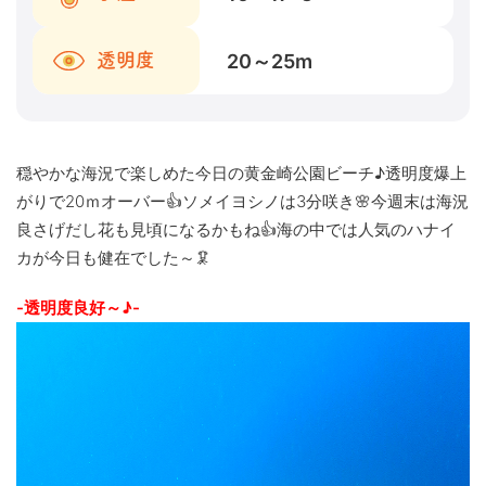
20～25
m
透明度
穏やかな海況で楽しめた今日の黄金崎公園ビーチ♪透明度爆上
がりで20ｍオーバー👍ソメイヨシノは3分咲き🌸今週末は海況
良さげだし花も見頃になるかもね👍海の中では人気のハナイ
カが今日も健在でした～🦑
-透明度良好～♪-