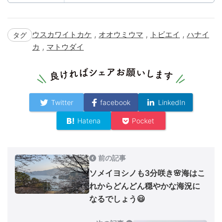
,
,
,
ウスカワイトカケ
オオウミウマ
トビエイ
ハナイ
タグ
,
カ
マトウダイ
Twitter
facebook
LinkedIn
Hatena
Pocket
前の記事
ソメイヨシノも3分咲き🌸海はこ
れからどんどん穏やかな海況に
なるでしょう😃