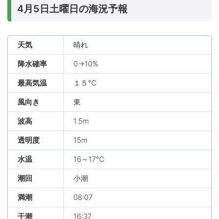
4月5日土曜日の海況予報
天気
晴れ
降水確率
0→10%
最高気温
１５℃
風向き
東
波高
1.5m
透明度
15m
水温
16～17℃
潮回
小潮
満潮
08:07
干潮
16:37