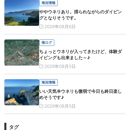
海況情報
ややウネリあり。揺られながらのダイビン
グとなりそうです。
2026年08月6日
海ログ
ちょっとウネリが入ってきたけど、体験ダ
イビングも出来ました～♪
2026年08月5日
海況情報
いい天気🌞ウネリも微弱で今日も終日楽し
めそうです♪
2026年08月5日
タグ