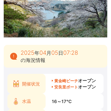
2025
04
05
07:28
年
月
日
の海況情報
オープン
黄金崎ビーチ
開催状況
オープン
安良里ボート
水温
16～17
℃