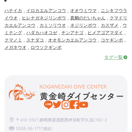
,
,
,
ハナイカ
イロカエルアンコウ
オオウミウマ
ニシキフウラ
,
,
,
イウオ
ヒレナガネジリンボウ
真鯛のだいちゃん
クマドリ
,
,
,
,
カエルアンコウ
カミソリウオ
ネジリンボウ
カスザメ
ウ
,
,
,
,
ミテング
ハダカハオコゼ
チンアナゴ
ヒメアゴアマダイ
,
,
,
,
クマノミ
スナダコ
オオモンカエルアンコウ
コケギンポ
,
メガネウオ
ロウソクギンポ
タグ一覧
〒410-3501 静岡県賀茂郡西伊豆町宇久須2192-2
0558-56-1717
[固定]