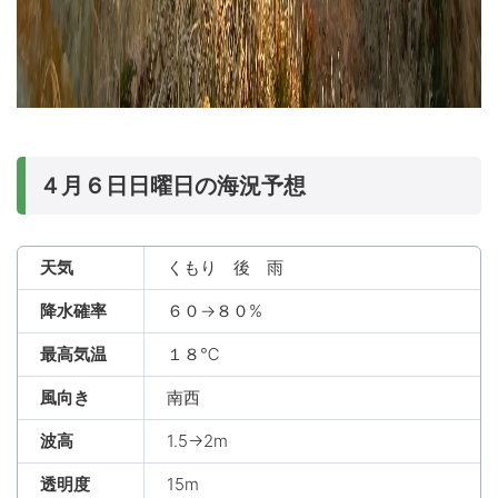
４月６日日曜日の海況予想
天気
くもり 後 雨
降水確率
６０→８０%
最高気温
１８℃
風向き
南西
波高
1.5→2m
透明度
15m