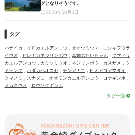
グとなりそうです。
2026年08月6日
タグ
,
,
,
ハナイカ
イロカエルアンコウ
オオウミウマ
ニシキフウラ
,
,
,
イウオ
ヒレナガネジリンボウ
真鯛のだいちゃん
クマドリ
,
,
,
,
カエルアンコウ
カミソリウオ
ネジリンボウ
カスザメ
ウ
,
,
,
,
ミテング
ハダカハオコゼ
チンアナゴ
ヒメアゴアマダイ
,
,
,
,
クマノミ
スナダコ
オオモンカエルアンコウ
コケギンポ
,
メガネウオ
ロウソクギンポ
タグ一覧