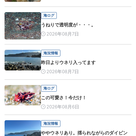
海ログ
うねりで透明度が・・・。
2026年08月7日
海況情報
昨日よりウネリ入ってます
2026年08月7日
海ログ
この可愛さ！今だけ！
2026年08月6日
海況情報
ややウネリあり。揺られながらのダイビン