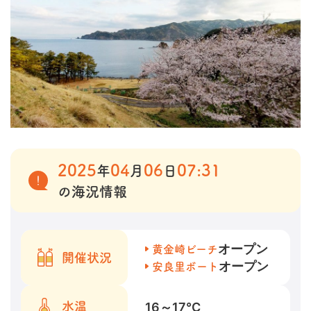
2025
04
06
07:31
年
月
日
の海況情報
オープン
黄金崎ビーチ
開催状況
オープン
安良里ボート
16～17
℃
水温