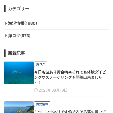
カテゴリー
海況情報(1980)
海ログ(973)
新着記事
海ログ
今日も波あり黄金崎🌊それでも体験ダイビ
ングやスノーケリングも開催出来ました
～！
2026年08月10日
海況情報
しつこいウネリです💦そろそろ落ち着いて