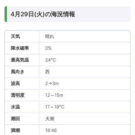
4月29日(火)の海況情報
天気
晴れ
降水確率
0%
最高気温
24℃
風向き
西
波高
2→3m
透明度
12～15m
水温
17～18℃
潮回
大潮
満潮
18:46