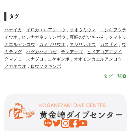
タグ
,
,
,
ハナイカ
イロカエルアンコウ
オオウミウマ
ニシキフウラ
,
,
,
イウオ
ヒレナガネジリンボウ
真鯛のだいちゃん
クマドリ
,
,
,
,
カエルアンコウ
カミソリウオ
ネジリンボウ
カスザメ
ウ
,
,
,
,
ミテング
ハダカハオコゼ
チンアナゴ
ヒメアゴアマダイ
,
,
,
,
クマノミ
スナダコ
コケギンポ
オオモンカエルアンコウ
,
メガネウオ
ロウソクギンポ
タグ一覧