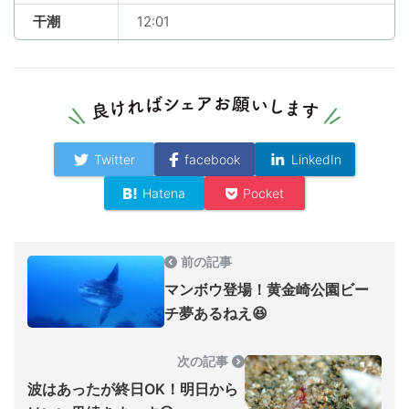
干潮
12:01
Twitter
facebook
LinkedIn
Hatena
Pocket
前の記事
マンボウ登場！黄金崎公園ビー
チ夢あるねえ😆
次の記事
波はあったが終日OK！明日から