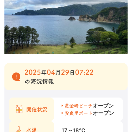
2025
04
29
07:22
年
月
日
の海況情報
オープン
黄金崎ビーチ
開催状況
オープン
安良里ボート
17～18
℃
水温