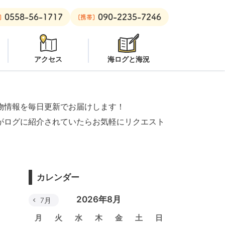
0558-56-1717
090-2235-7246
安良里ボート：
クローズ
]
[携帯]
アクセス
海ログと海況
物情報を毎日更新でお届けします！
がログに紹介されていたらお気軽にリクエスト
カレンダー
2026年8月
7月
月
火
水
木
金
土
日