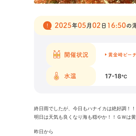
2025
05
02
16:50
年
月
日
の
開催状況
黄金崎ビー
17-18
水温
℃
終日雨でしたが、今日もハナイカは絶好調！！
明日は天気も良くなり海も穏やか！！ＧＷは黄
昨日から