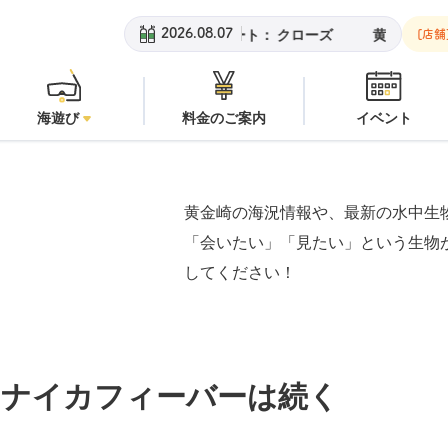
：
潜水注意
安良里ボート：
クローズ
黄金崎ビーチ：
潜水注意
2026.08.07
[店舗
海遊び
料金のご案内
イベント
黄金崎の海況情報や、最新の水中生
「会いたい」「見たい」という生物
してください！
ハナイカフィーバーは続く