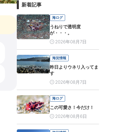
新着記事
海ログ
うねりで透明度
が・・・。
2026年08月7日
海況情報
昨日よりウネリ入ってま
す
2026年08月7日
海ログ
この可愛さ！今だけ！
2026年08月6日