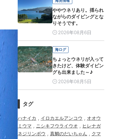
海況情報
ややウネリあり。揺られ
ながらのダイビングとな
りそうです。
2026年08月6日
海ログ
ちょっとウネリが入って
きたけど、体験ダイビン
グも出来ました～♪
2026年08月5日
タグ
,
,
ハナイカ
イロカエルアンコウ
オオウ
,
,
ミウマ
ニシキフウライウオ
ヒレナガ
,
,
ネジリンボウ
真鯛のだいちゃん
クマ