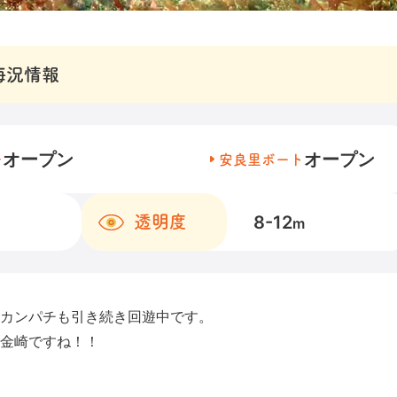
海況情報
オープン
オープン
チ
安良里ボート
8-12
透明度
m
カンパチも引き続き回遊中です。
金崎ですね！！