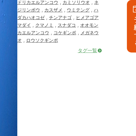
,
,
ドリカエルアンコウ
カミソリウオ
ネ
,
,
,
ジリンボウ
カスザメ
ウミテング
ハ
,
,
ダカハオコゼ
チンアナゴ
ヒメアゴア
予
,
,
,
マダイ
クマノミ
スナダコ
オオモン
,
,
カエルアンコウ
コケギンポ
メガネウ
,
オ
ロウソクギンポ
タグ一覧