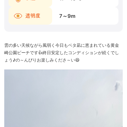
7～9
m
透明度
雲の多い天候ながら風弱く今日もベタ凪に恵まれている黄金
崎公園ビーチです👍終日安定したコンディションが続くでし
ょう♪の～んびりお楽しみくださ～い😆