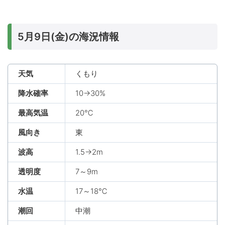
5月9日(金)の海況情報
天気
くもり
降水確率
10→30%
最高気温
20℃
風向き
東
波高
1.5→2m
透明度
7～9m
水温
17～18℃
潮回
中潮