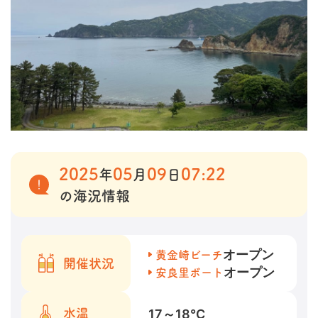
2025
05
09
07:22
年
月
日
の海況情報
オープン
黄金崎ビーチ
開催状況
オープン
安良里ボート
17～18
℃
水温