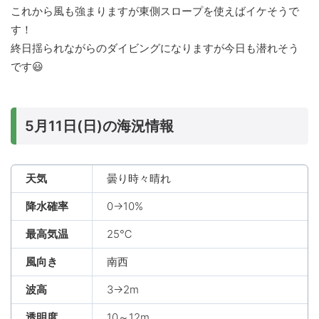
これから風も強まりますが東側スロープを使えばイケそうで
す！
終日揺られながらのダイビングになりますが今日も潜れそう
です😃
5月11日(日)の海況情報
天気
曇り時々晴れ
降水確率
0→10%
最高気温
25℃
風向き
南西
波高
3→2m
透明度
10～12m