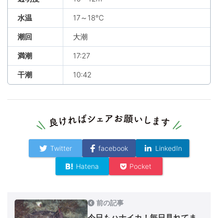
水温
17～18℃
潮回
大潮
満潮
17:27
干潮
10:42
Twitter
facebook
LinkedIn
Hatena
Pocket
前の記事
今日もハナイカ！毎日見れてま