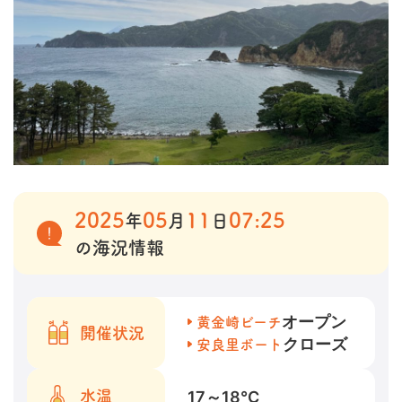
2025
05
11
07:25
年
月
日
の海況情報
オープン
黄金崎ビーチ
開催状況
クローズ
安良里ボート
17～18
℃
水温