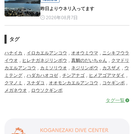
昨日よりウネリ入ってます
2026年08月7日
タグ
,
,
,
ハナイカ
イロカエルアンコウ
オオウミウマ
ニシキフウラ
,
,
,
イウオ
ヒレナガネジリンボウ
真鯛のだいちゃん
クマドリ
,
,
,
,
カエルアンコウ
カミソリウオ
ネジリンボウ
カスザメ
ウ
,
,
,
,
ミテング
ハダカハオコゼ
チンアナゴ
ヒメアゴアマダイ
,
,
,
,
クマノミ
スナダコ
オオモンカエルアンコウ
コケギンポ
,
メガネウオ
ロウソクギンポ
タグ一覧