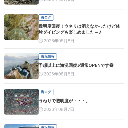
海ログ
透明度回復！ウネリは消えなかったけど体
験ダイビングも楽しめました～♪
2026年08月8日
海況情報
予想以上に海況回復♪通常OPENです😄
2026年08月8日
海ログ
うねりで透明度が・・・。
2026年08月7日
海況情報