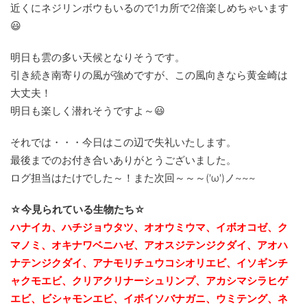
近くにネジリンボウもいるので1カ所で2倍楽しめちゃいます
😃
明日も雲の多い天候となりそうです。
引き続き南寄りの風が強めですが、この風向きなら黄金崎は
大丈夫！
明日も楽しく潜れそうですよ～😃
それでは・・・今日はこの辺で失礼いたします。
最後までのお付き合いありがとうございました。
ログ担当はたけでした～！また次回～～～('ω')ノ~~~
☆今見られている生物たち☆
ハナイカ、ハチジョウタツ、オオウミウマ、イボオコゼ、ク
マノミ、オキナワベニハゼ、アオスジテンジクダイ、アオハ
ナテンジクダイ、アナモリチュウコシオリエビ、イソギンチ
ャクモエビ、クリアクリナーシュリンプ、アカシマシラヒゲ
エビ、ビシャモンエビ、イボイソバナガニ、ウミテング、ネ