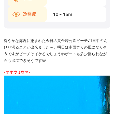
10～15
m
透明度
穏やかな海況に恵まれた今日の黄金崎公園ビーチ♪1日中のん
びり潜ることが出来ました～。明日は南西寄りの風になりそ
うですがビーチはイケるでしょう👍ボートも多少揺られなが
らも出港できそうです😃
-オオウミウマ-