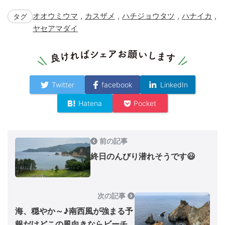
,
,
,
,
オオウミウマ
カスザメ
ハチジョウタツ
ハナイカ
タグ
ヤセアマダイ
Twitter
facebook
LinkedIn
Hatena
Pocket
前の記事
終日のんびり潜れそうです😃
次の記事
海、穏やか～♪南西風が強まる予
報だけどこの風向きならビーチ