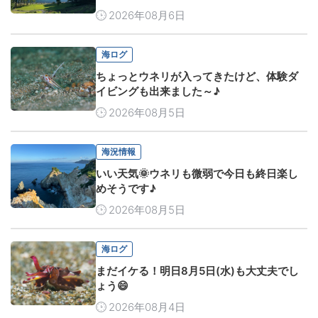
2026年08月6日
海ログ
ちょっとウネリが入ってきたけど、体験ダ
イビングも出来ました～♪
2026年08月5日
海況情報
いい天気🌞ウネリも微弱で今日も終日楽し
めそうです♪
2026年08月5日
海ログ
まだイケる！明日8月5日(水)も大丈夫でし
ょう😄
2026年08月4日