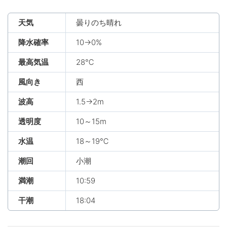
天気
曇りのち晴れ
降水確率
10→0%
最高気温
28℃
風向き
西
波高
1.5→2m
透明度
10～15m
水温
18～19℃
潮回
小潮
満潮
10:59
干潮
18:04