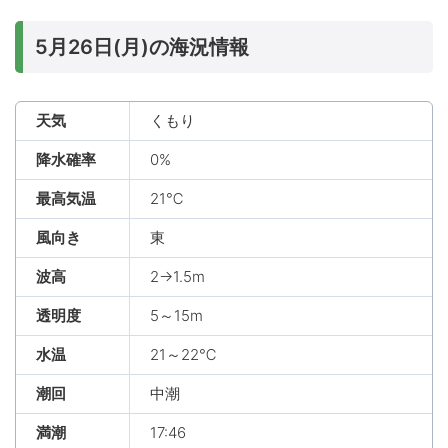
5月26日(月)の海況情報
天気
くもり
降水確率
0%
最高気温
21℃
風向き
東
波高
2→1.5m
透明度
5～15m
水温
21～22℃
潮回
中潮
満潮
17:46