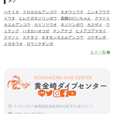
タグ
,
,
,
ハナイカ
イロカエルアンコウ
オオウミウマ
ニシキフウラ
,
,
,
イウオ
ヒレナガネジリンボウ
真鯛のだいちゃん
クマドリ
,
,
,
,
カエルアンコウ
カミソリウオ
ネジリンボウ
カスザメ
ウ
,
,
,
,
ミテング
ハダカハオコゼ
チンアナゴ
ヒメアゴアマダイ
,
,
,
,
クマノミ
スナダコ
オオモンカエルアンコウ
コケギンポ
,
メガネウオ
ロウソクギンポ
タグ一覧
〒410-3501 静岡県賀茂郡西伊豆町宇久須2192-2
0558-56-1717
[固定]