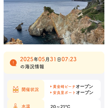
2025
05
31
07:23
年
月
日
の海況情報
オープン
黄金崎ビーチ
開催状況
オープン
安良里ボート
20～21
℃
水温