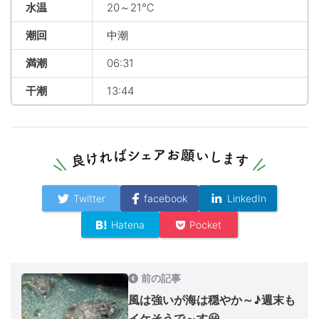
水温
20～21℃
潮回
中潮
満潮
06:31
干潮
13:44
Twitter
facebook
LinkedIn
Hatena
Pocket
前の記事
風は強いが海は穏やか～♪週末も
イケそうで～す😃