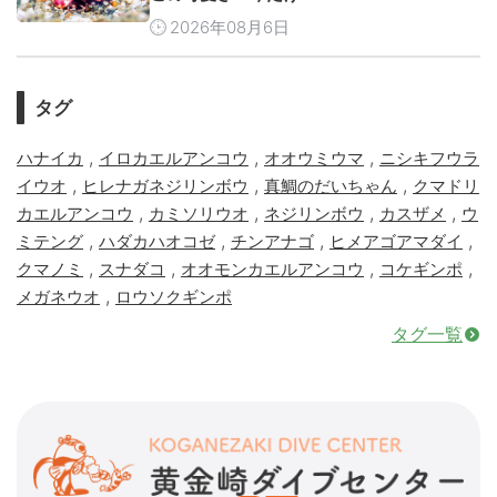
2026年08月6日
タグ
,
,
,
ハナイカ
イロカエルアンコウ
オオウミウマ
ニシキフウラ
,
,
,
イウオ
ヒレナガネジリンボウ
真鯛のだいちゃん
クマドリ
,
,
,
,
カエルアンコウ
カミソリウオ
ネジリンボウ
カスザメ
ウ
,
,
,
,
ミテング
ハダカハオコゼ
チンアナゴ
ヒメアゴアマダイ
,
,
,
,
クマノミ
スナダコ
オオモンカエルアンコウ
コケギンポ
,
メガネウオ
ロウソクギンポ
タグ一覧