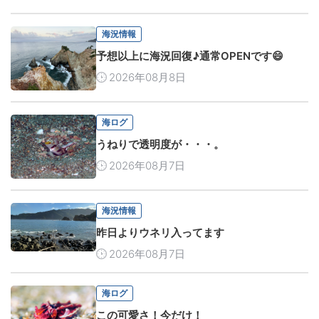
海況情報
予想以上に海況回復♪通常OPENです😄
2026年08月8日
海ログ
うねりで透明度が・・・。
2026年08月7日
海況情報
昨日よりウネリ入ってます
2026年08月7日
海ログ
この可愛さ！今だけ！