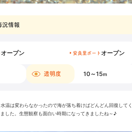
海況情報
オープン
オープン
チ
安良里ボート
10～15
透明度
m
度。水温は変わらなかったので海が落ち着けばどんどん回復して
てました。生態観察も面白い時期になってきましたね～♪