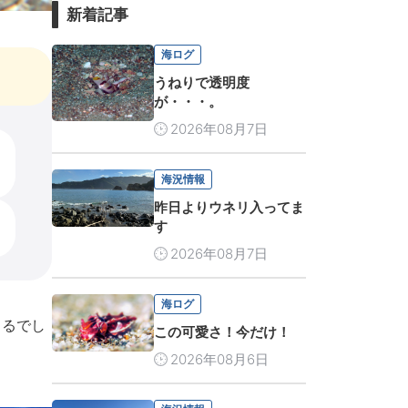
新着記事
海ログ
うねりで透明度
が・・・。
2026年08月7日
海況情報
昨日よりウネリ入ってま
す
2026年08月7日
海ログ
くるでし
この可愛さ！今だけ！
2026年08月6日