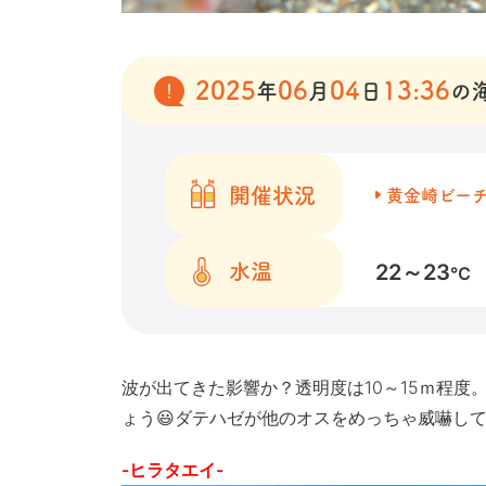
2025
06
04
13:36
年
月
日
の
開催状況
黄金崎ビー
22～23
水温
℃
波が出てきた影響か？透明度は10～15ｍ程
ょう😃ダテハゼが他のオスをめっちゃ威嚇し
-ヒラタエイ-