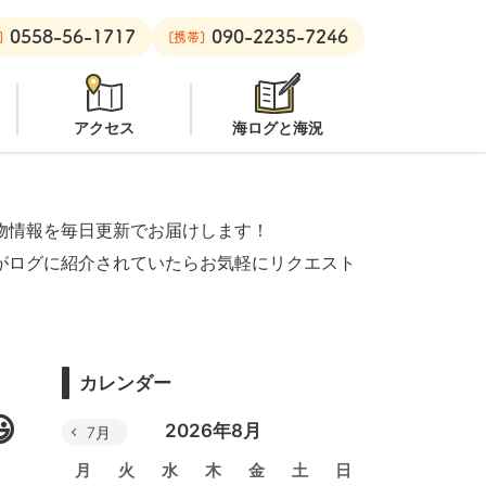
0558-56-1717
090-2235-7246
安良里ボート：
クローズ
]
[携帯]
アクセス
海ログと海況
物情報を毎日更新でお届けします！
がログに紹介されていたらお気軽にリクエスト
カレンダー

2026年8月
7月
月
火
水
木
金
土
日