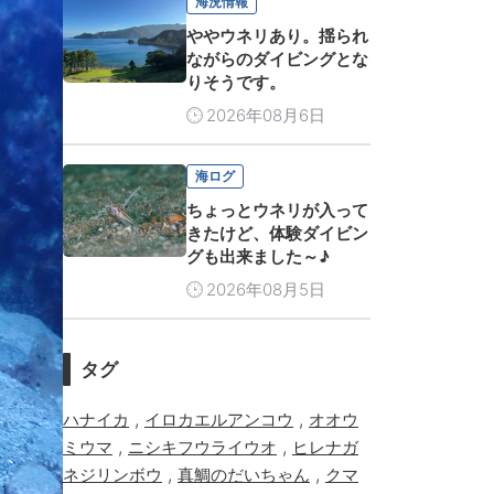
海況情報
ややウネリあり。揺られ
ながらのダイビングとな
りそうです。
2026年08月6日
海ログ
ちょっとウネリが入って
きたけど、体験ダイビン
グも出来ました～♪
2026年08月5日
タグ
,
,
ハナイカ
イロカエルアンコウ
オオウ
,
,
ミウマ
ニシキフウライウオ
ヒレナガ
,
,
ネジリンボウ
真鯛のだいちゃん
クマ