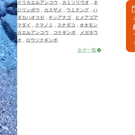
,
,
ドリカエルアンコウ
カミソリウオ
ネ
,
,
,
ジリンボウ
カスザメ
ウミテング
ハ
,
,
ダカハオコゼ
チンアナゴ
ヒメアゴア
予
,
,
,
マダイ
クマノミ
スナダコ
オオモン
,
,
カエルアンコウ
コケギンポ
メガネウ
,
オ
ロウソクギンポ
タグ一覧