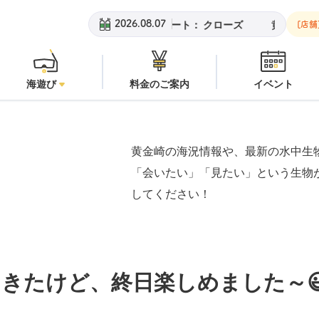
潜水注意
安良里ボート：
クローズ
黄金崎ビーチ：
潜水注意
2026.08.07
[店舗
海遊び
料金のご案内
イベント
黄金崎の海況情報や、最新の水中生
「会いたい」「見たい」という生物
してください！
きたけど、終日楽しめました～