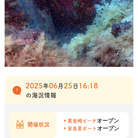
2025
06
25
16:18
年
月
日
の海況情報
オープン
黄金崎ビーチ
開催状況
オープン
安良里ボート