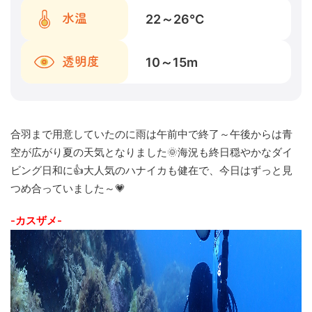
22～26
℃
水温
10～15
m
透明度
合羽まで用意していたのに雨は午前中で終了～午後からは青
空が広がり夏の天気となりました🌞海況も終日穏やかなダイ
ビング日和に👍大人気のハナイカも健在で、今日はずっと見
つめ合っていました～💗
-カスザメ-