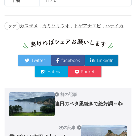
干潮
11:46
,
,
,
カスザメ
カミソリウオ
トゲアナエビ
ハナイカ
タグ
Twitter
facebook
LinkedIn
Hatena
Pocket
前の記事
連日のベタ凪続きで絶好調～👍
次の記事