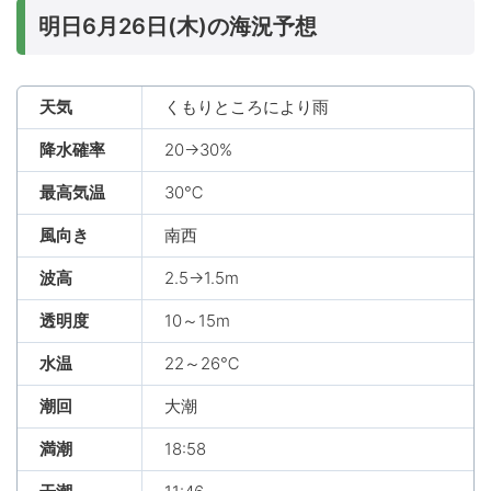
明日6月26日(木)の海況予想
天気
くもりところにより雨
降水確率
20→30%
最高気温
30℃
風向き
南西
波高
2.5→1.5m
透明度
10～15m
水温
22～26℃
潮回
大潮
満潮
18:58