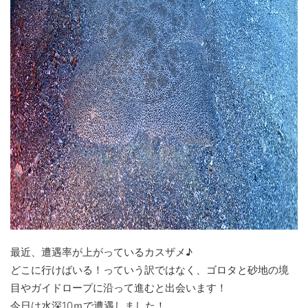
最近、遭遇率が上がっているカスザメ♪
どこに行けばいる！っていう訳ではなく、ゴロタと砂地の境
目やガイドロープに沿って進むと出会います！
今日は水深10ｍで遭遇しました！