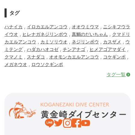
タグ
,
,
,
ハナイカ
イロカエルアンコウ
オオウミウマ
ニシキフウラ
,
,
,
イウオ
ヒレナガネジリンボウ
真鯛のだいちゃん
クマドリ
,
,
,
,
カエルアンコウ
カミソリウオ
ネジリンボウ
カスザメ
ウ
,
,
,
,
ミテング
ハダカハオコゼ
チンアナゴ
ヒメアゴアマダイ
,
,
,
,
クマノミ
スナダコ
オオモンカエルアンコウ
コケギンポ
,
メガネウオ
ロウソクギンポ
タグ一覧