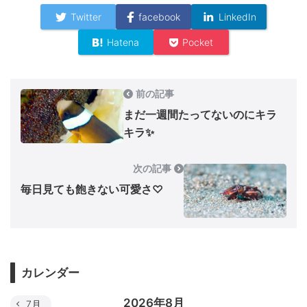
Twitter
facebook
LinkedIn
Hatena
Pocket
前の記事
まだ一週間たってないのにキラ
キラ✨
次の記事
毎日見ても飽きない可愛さ♡
カレンダー
2026年8月
7月