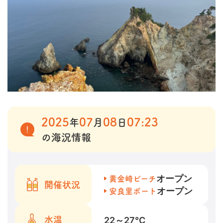
2025
07
08
07:23
年
月
日
の海況情報
オープン
黄金崎ビーチ
開催状況
オープン
安良里ボート
22～27
℃
水温