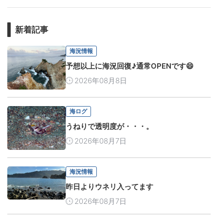
新着記事
海況情報
予想以上に海況回復♪通常OPENです😄
2026年08月8日
海ログ
うねりで透明度が・・・。
2026年08月7日
海況情報
昨日よりウネリ入ってます
2026年08月7日