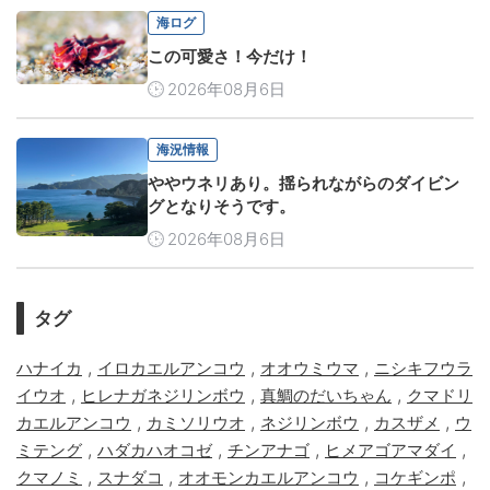
海ログ
この可愛さ！今だけ！
2026年08月6日
海況情報
ややウネリあり。揺られながらのダイビン
グとなりそうです。
2026年08月6日
タグ
,
,
,
ハナイカ
イロカエルアンコウ
オオウミウマ
ニシキフウラ
,
,
,
イウオ
ヒレナガネジリンボウ
真鯛のだいちゃん
クマドリ
,
,
,
,
カエルアンコウ
カミソリウオ
ネジリンボウ
カスザメ
ウ
,
,
,
,
ミテング
ハダカハオコゼ
チンアナゴ
ヒメアゴアマダイ
,
,
,
,
クマノミ
スナダコ
オオモンカエルアンコウ
コケギンポ