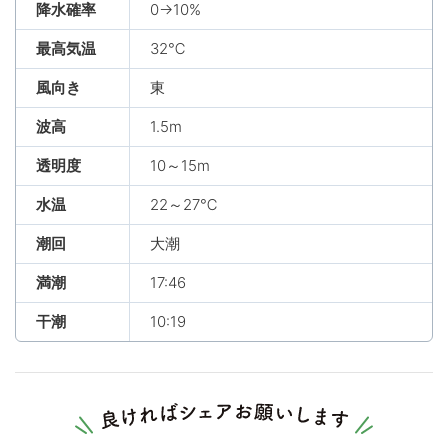
降水確率
0→10%
最高気温
32℃
風向き
東
波高
1.5m
透明度
10～15m
水温
22～27℃
潮回
大潮
満潮
17:46
干潮
10:19