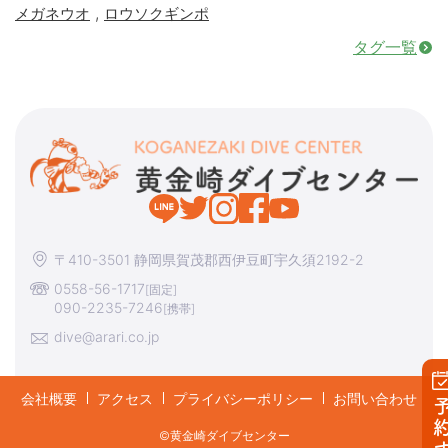
,
メガネウオ
ロウソクギンポ
タグ一覧
〒410-3501 静岡県賀茂郡西伊豆町宇久須2192-2
0558-56-1717
[固定]
090-2235-7246
[携帯]
dive@arari.co.jp
会社概要
アクセス
プライバシーポリシー
お問い合わせ
予約す
©︎黄金崎ダイブセンター