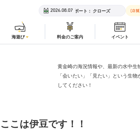
チ：
潜水注意
安良里ボート：
クローズ
黄金崎ビーチ：
潜水注
2026.08.07
[店舗
海遊び
料金のご案内
イベント
黄金崎の海況情報や、最新の水中生
「会いたい」「見たい」という生物
してください！
？ここは伊豆です！！