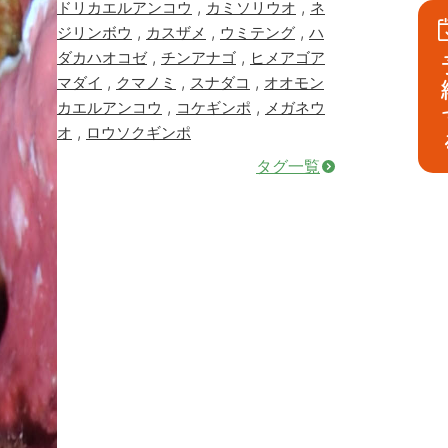
,
,
ドリカエルアンコウ
カミソリウオ
ネ
,
,
,
ジリンボウ
カスザメ
ウミテング
ハ
,
,
ダカハオコゼ
チンアナゴ
ヒメアゴア
予
,
,
,
マダイ
クマノミ
スナダコ
オオモン
,
,
カエルアンコウ
コケギンポ
メガネウ
,
オ
ロウソクギンポ
タグ一覧