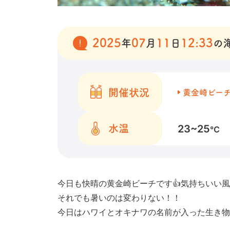
2025
07
11
12:33
年
月
日
の
開催状況
黄金崎ビー
23~25
水温
℃
今日も快晴の黄金崎ビーチです👍気持ちいい
それでも暑いのは変わりない！！
今日はハワイとオキナワの名前が入った生き物