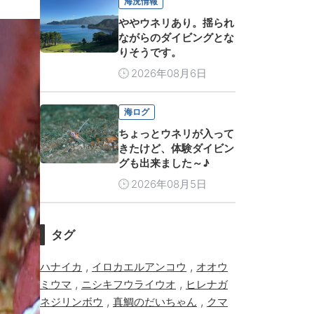
海況情報
ややウネリあり。揺られ
ながらのダイビングとな
りそうです。
2026年08月6日
海ログ
ちょっとウネリが入って
きたけど、体験ダイビン
グも出来ました～♪
2026年08月5日
タグ
,
,
ハナイカ
イロカエルアンコウ
オオウ
,
,
ミウマ
ニシキフウライウオ
ヒレナガ
,
,
ネジリンボウ
真鯛のだいちゃん
クマ