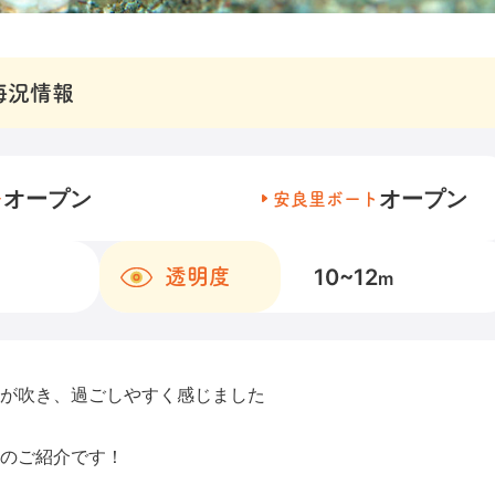
海況情報
オープン
オープン
チ
安良里ボート
10~12
透明度
m
風が吹き、過ごしやすく感じました
のご紹介です！