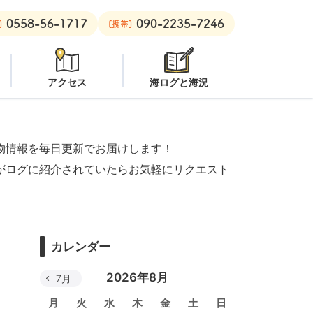
0558-56-1717
090-2235-7246
意
安良里ボート：
クローズ
]
[携帯]
アクセス
海ログと海況
物情報を毎日更新でお届けします！
がログに紹介されていたらお気軽にリクエスト
カレンダー
2026年8月
7月
月
火
水
木
金
土
日