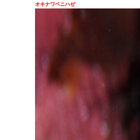
オキナワベニハゼ