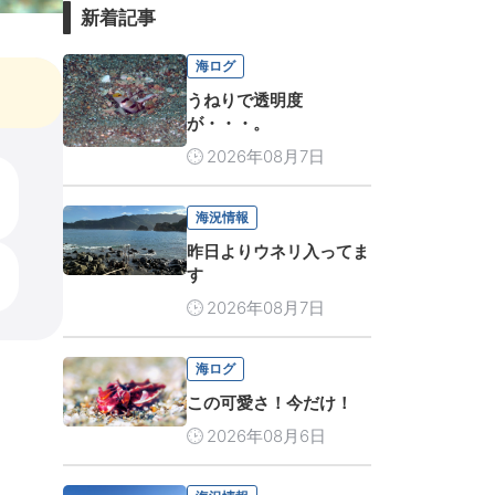
新着記事
海ログ
うねりで透明度
が・・・。
2026年08月7日
海況情報
昨日よりウネリ入ってま
す
2026年08月7日
海ログ
この可愛さ！今だけ！
2026年08月6日