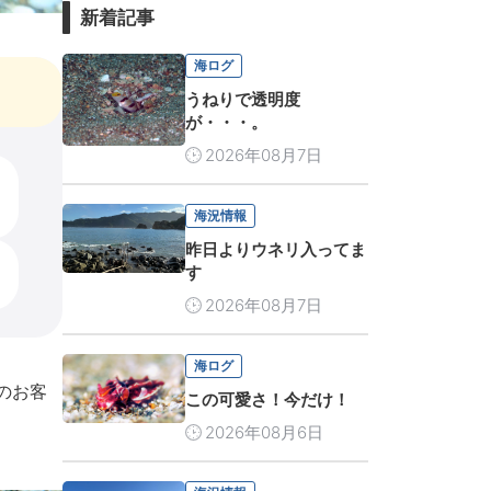
新着記事
海ログ
うねりで透明度
が・・・。
2026年08月7日
海況情報
昨日よりウネリ入ってま
す
2026年08月7日
海ログ
のお客
この可愛さ！今だけ！
2026年08月6日