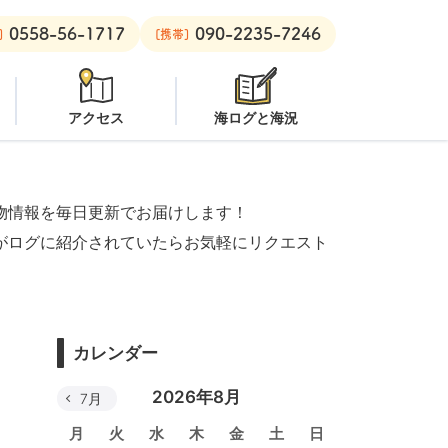
0558-56-1717
090-2235-7246
安良里ボート：
クローズ
]
[携帯]
アクセス
海ログと海況
物情報を毎日更新でお届けします！
がログに紹介されていたらお気軽にリクエスト
カレンダー
2026年8月
7月
月
火
水
木
金
土
日