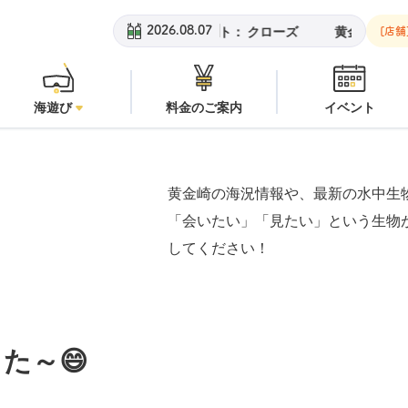
潜水注意
安良里ボート：
クローズ
黄金崎ビーチ：
潜水注意
2026.08.07
[店舗
海遊び
料金のご案内
イベント
黄金崎の海況情報や、最新の水中生
「会いたい」「見たい」という生物
してください！
た～😄