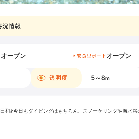
海況情報
オープン
オープン
チ
安良里ボート
5～8
透明度
m
グ日和♪今日もダイビングはもちろん、スノーケリングや海水浴