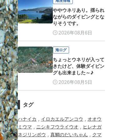
海況情報
ややウネリあり。揺られ
ながらのダイビングとな
りそうです。
2026年08月6日
海ログ
ちょっとウネリが入って
きたけど、体験ダイビン
グも出来ました～♪
2026年08月5日
タグ
,
,
ハナイカ
イロカエルアンコウ
オオウ
,
,
ミウマ
ニシキフウライウオ
ヒレナガ
,
,
ネジリンボウ
真鯛のだいちゃん
クマ