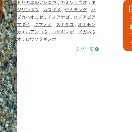
,
,
ドリカエルアンコウ
カミソリウオ
ネ
,
,
,
ジリンボウ
カスザメ
ウミテング
ハ
,
,
ダカハオコゼ
チンアナゴ
ヒメアゴア
予
,
,
,
マダイ
クマノミ
スナダコ
オオモン
,
,
カエルアンコウ
コケギンポ
メガネウ
,
オ
ロウソクギンポ
タグ一覧