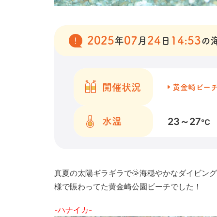
2025
07
24
14:53
年
月
日
の
開催状況
黄金崎ビー
23～27
水温
℃
真夏の太陽ギラギラで🌞海穏やかなダイビン
様で賑わってた黄金崎公園ビーチでした！
-ハナイカ-