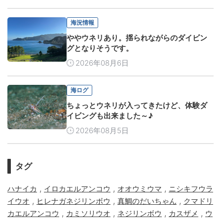
海況情報
ややウネリあり。揺られながらのダイビン
グとなりそうです。
2026年08月6日
海ログ
ちょっとウネリが入ってきたけど、体験ダ
イビングも出来ました～♪
2026年08月5日
タグ
,
,
,
ハナイカ
イロカエルアンコウ
オオウミウマ
ニシキフウラ
,
,
,
イウオ
ヒレナガネジリンボウ
真鯛のだいちゃん
クマドリ
,
,
,
,
カエルアンコウ
カミソリウオ
ネジリンボウ
カスザメ
ウ