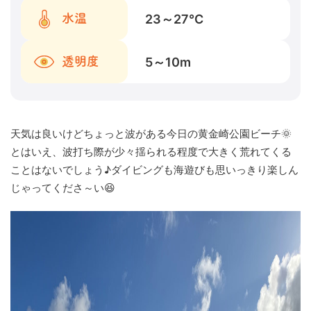
23～27
℃
水温
5～10
m
透明度
天気は良いけどちょっと波がある今日の黄金崎公園ビーチ🌞
とはいえ、波打ち際が少々揺られる程度で大きく荒れてくる
ことはないでしょう♪ダイビングも海遊びも思いっきり楽しん
じゃってくださ～い😆