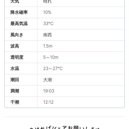
天気
晴れ
降水確率
10%
最高気温
33℃
風向き
南西
波高
1.5m
透明度
5～10m
水温
23～27℃
潮回
大潮
満潮
19:03
干潮
12:12