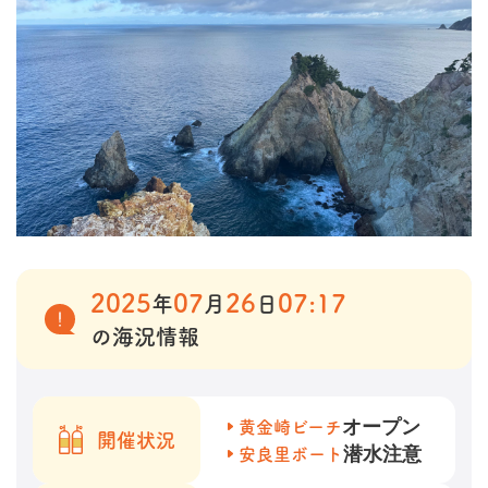
2025
07
26
07:17
年
月
日
の海況情報
オープン
黄金崎ビーチ
開催状況
潜水注意
安良里ボート