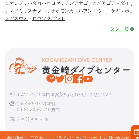
,
,
,
,
ミテング
ハダカハオコゼ
チンアナゴ
ヒメアゴアマダイ
,
,
,
,
クマノミ
スナダコ
オオモンカエルアンコウ
コケギンポ
,
メガネウオ
ロウソクギンポ
タグ一覧
〒410-3501 静岡県賀茂郡西伊豆町宇久須2192-2
0558-56-1717
[固定]
090-2235-7246
[携帯]
dive@arari.co.jp
会社概要
アクセス
プライバシーポリシー
お問い合わせ