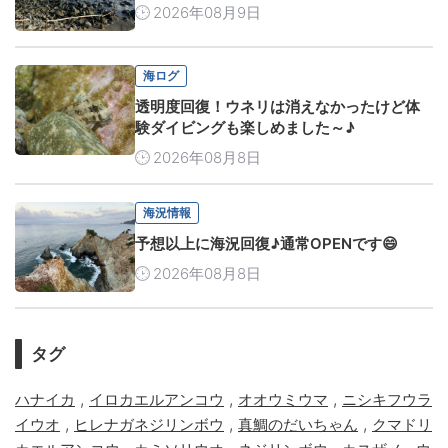
2026年08月9日
海ログ
透明度回復！ウネリは消えなかったけど体
験ダイビングも楽しめました～♪
2026年08月8日
海況情報
予想以上に海況回復♪通常OPENです😄
2026年08月8日
タグ
,
,
,
ハナイカ
イロカエルアンコウ
オオウミウマ
ニシキフウラ
,
,
,
イウオ
ヒレナガネジリンボウ
真鯛のだいちゃん
クマドリ