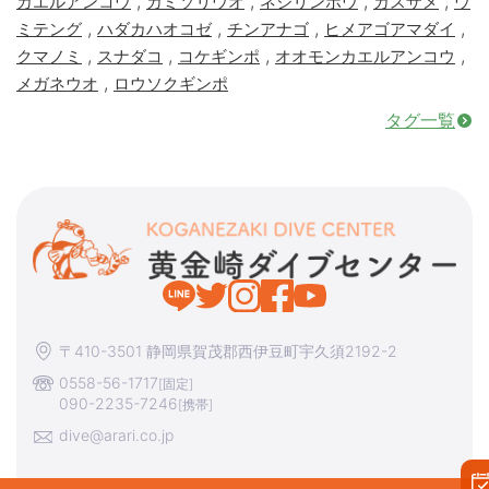
,
,
,
,
カエルアンコウ
カミソリウオ
ネジリンボウ
カスザメ
ウ
,
,
,
,
ミテング
ハダカハオコゼ
チンアナゴ
ヒメアゴアマダイ
,
,
,
,
クマノミ
スナダコ
コケギンポ
オオモンカエルアンコウ
,
メガネウオ
ロウソクギンポ
タグ一覧
〒410-3501 静岡県賀茂郡西伊豆町宇久須2192-2
0558-56-1717
[固定]
090-2235-7246
[携帯]
dive@arari.co.jp