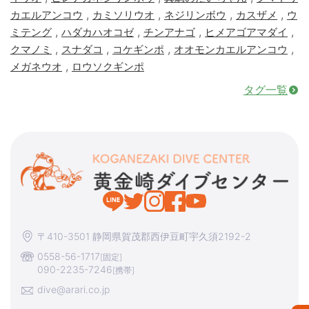
,
,
,
,
カエルアンコウ
カミソリウオ
ネジリンボウ
カスザメ
ウ
,
,
,
,
ミテング
ハダカハオコゼ
チンアナゴ
ヒメアゴアマダイ
,
,
,
,
クマノミ
スナダコ
コケギンポ
オオモンカエルアンコウ
,
メガネウオ
ロウソクギンポ
タグ一覧
〒410-3501 静岡県賀茂郡西伊豆町宇久須2192-2
0558-56-1717
[固定]
090-2235-7246
[携帯]
dive@arari.co.jp