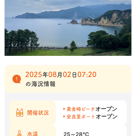
2025
08
02
07:20
年
月
日
の海況情報
オープン
黄金崎ビーチ
開催状況
オープン
安良里ボート
25～28
℃
水温