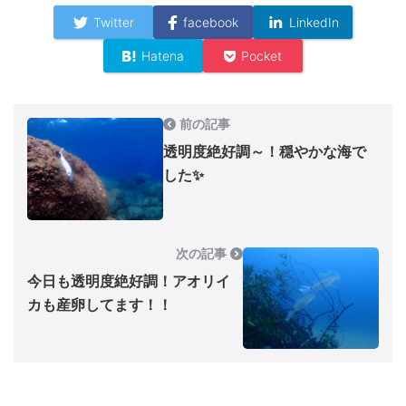
Twitter
facebook
LinkedIn
Hatena
Pocket
前の記事
透明度絶好調～！穏やかな海で
した✨
次の記事
今日も透明度絶好調！アオリイ
カも産卵してます！！