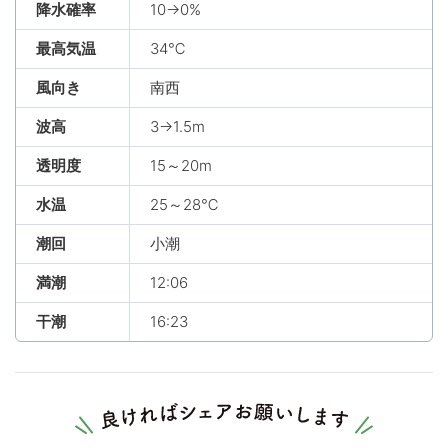
降水確率
10→0%
最高気温
34℃
風向き
南西
波高
3→1.5m
透明度
15～20m
水温
25～28℃
潮回
小潮
満潮
12:06
干潮
16:23