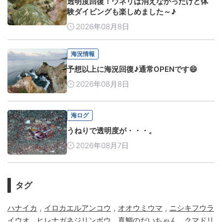
透明度回復！ウネリは消えなかったけど体
験ダイビングも楽しめました～♪
2026年08月8日
海況情報
予想以上に海況回復♪通常OPENです😄
2026年08月8日
海ログ
うねりで透明度が・・・。
2026年08月7日
タグ
,
,
,
ハナイカ
イロカエルアンコウ
オオウミウマ
ニシキフウラ
,
,
,
イウオ
ヒレナガネジリンボウ
真鯛のだいちゃん
クマドリ