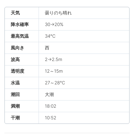
天気
曇りのち晴れ
降水確率
30→20%
最高気温
34℃
風向き
西
波高
2→2.5m
透明度
12～15m
水温
27～28℃
潮回
大潮
満潮
18:02
干潮
10:52