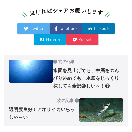
Twitter
facebook
LinkedIn
Hatena
Pocket
前の記事
水面を見上げても、中層をのん
びり眺めても、水底をじっくり
探しても全部楽しい～！😆
次の記事
透明度良好！アオリイカいらっ
しゃ～い