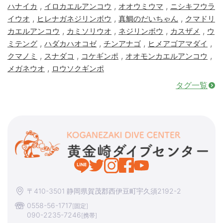
,
,
,
ハナイカ
イロカエルアンコウ
オオウミウマ
ニシキフウラ
,
,
,
イウオ
ヒレナガネジリンボウ
真鯛のだいちゃん
クマドリ
,
,
,
,
カエルアンコウ
カミソリウオ
ネジリンボウ
カスザメ
ウ
,
,
,
,
ミテング
ハダカハオコゼ
チンアナゴ
ヒメアゴアマダイ
,
,
,
,
クマノミ
スナダコ
コケギンポ
オオモンカエルアンコウ
,
メガネウオ
ロウソクギンポ
タグ一覧
〒410-3501 静岡県賀茂郡西伊豆町宇久須2192-2
0558-56-1717
[固定]
090-2235-7246
[携帯]