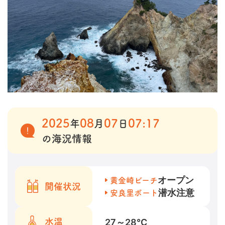
2025
08
07
07:17
年
月
日
の海況情報
オープン
黄金崎ビーチ
開催状況
潜水注意
安良里ボート
27～28
℃
水温