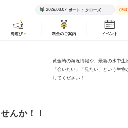
チ：
潜水注意
安良里ボート：
クローズ
黄金崎ビーチ：
潜水注意
2026.08.07
[店舗
海遊び
料金のご案内
イベント
黄金崎の海況情報や、最新の水中生
「会いたい」「見たい」という生物
してください！
ませんか！！