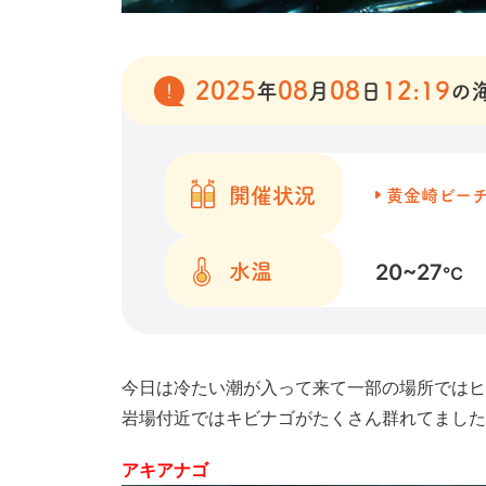
2025
08
08
12:19
年
月
日
の
開催状況
黄金崎ビー
20~27
水温
℃
今日は冷たい潮が入って来て一部の場所ではヒ
岩場付近ではキビナゴがたくさん群れてました
アキアナゴ