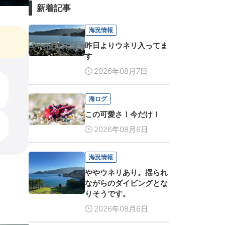
新着記事
海況情報
昨日よりウネリ入ってま
す
2026年08月7日
海ログ
この可愛さ！今だけ！
2026年08月6日
海況情報
ややウネリあり。揺られ
ながらのダイビングとな
りそうです。
2026年08月6日