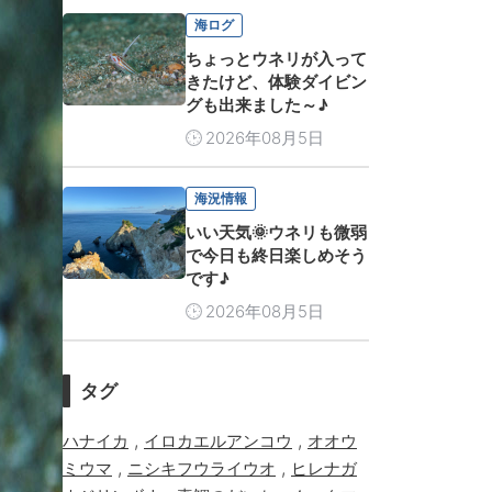
海ログ
ちょっとウネリが入って
きたけど、体験ダイビン
グも出来ました～♪
2026年08月5日
海況情報
いい天気🌞ウネリも微弱
で今日も終日楽しめそう
です♪
2026年08月5日
タグ
,
,
ハナイカ
イロカエルアンコウ
オオウ
,
,
ミウマ
ニシキフウライウオ
ヒレナガ