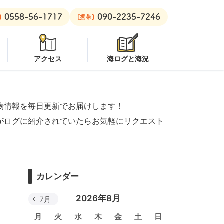
0558-56-1717
090-2235-7246
安良里ボート：
クローズ
]
[携帯]
アクセス
海ログと海況
物情報を毎日更新でお届けします！
がログに紹介されていたらお気軽にリクエスト
カレンダー
2026年8月
7月
月
火
水
木
金
土
日