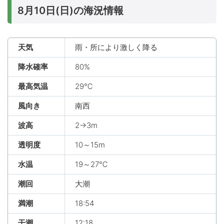
8月10日(日)の海況情報
天気
雨・所により激しく降る
降水確率
80%
最高気温
29℃
風向き
南西
波高
2→3m
透明度
10～15m
水温
19～27℃
潮回
大潮
満潮
18:54
干潮
12:18