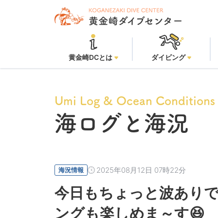
黄
黄金崎DCとは
ダイビング
Umi Log & Ocean Conditions
海ログと海況
2025年08月12日 07時22分
海況情報
今日もちょっと波ありで
ングも楽しめま～す😆