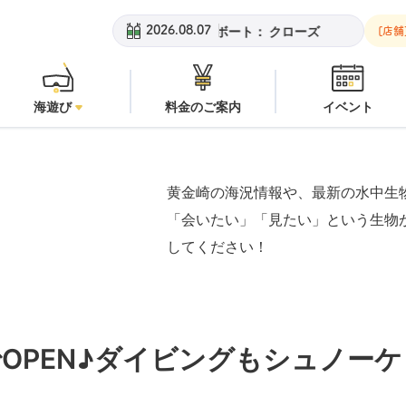
金崎ビーチ：
潜水注意
安良里ボート：
クローズ
黄金崎ビーチ：
2026.08.07
[店舗
海遊び
料金のご案内
イベント
黄金崎の海況情報や、最新の水中生
「会いたい」「見たい」という生物
してください！
OPEN♪ダイビングもシュノーケ