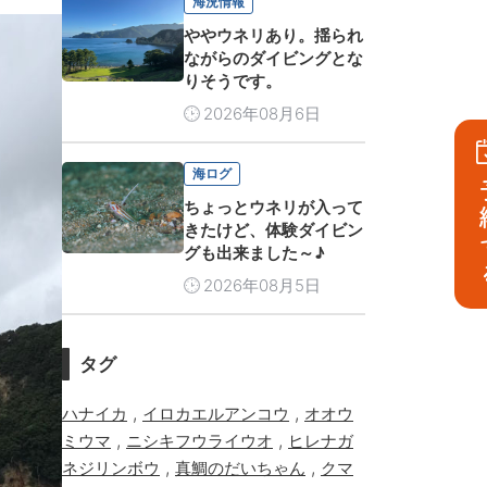
海況情報
ややウネリあり。揺られ
ながらのダイビングとな
りそうです。
2026年08月6日
海ログ
予
ちょっとウネリが入って
きたけど、体験ダイビン
グも出来ました～♪
2026年08月5日
タグ
,
,
ハナイカ
イロカエルアンコウ
オオウ
,
,
ミウマ
ニシキフウライウオ
ヒレナガ
,
,
ネジリンボウ
真鯛のだいちゃん
クマ