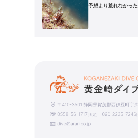
予想より荒れなかった
〒410-3501 静岡県賀茂郡西伊豆町宇久須
0558-56-1717
090-2235-7246
[固定]
dive@arari.co.jp