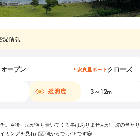
海況情報
オープン
クローズ
チ
安良里ボート
3～12
透明度
m
チ。今後、海が落ち着いてくる事はありませんが、波の当たり
イミングを見れば西側からでもOKです😃