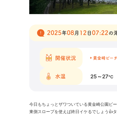
2025
08
12
07:22
年
月
日
の
開催状況
黄金崎ビー
25～27
水温
℃
今日もちょっとザワついている黄金崎公園ビー
東側スロープを使えば終日イケるでしょう👍タ