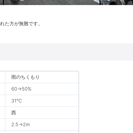
れた方が無難です。
雨のちくもり
60→50%
31℃
西
2.5→2m