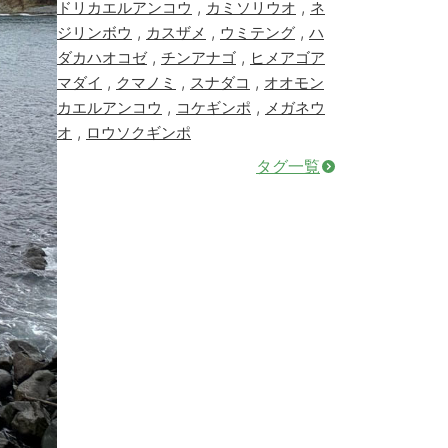
,
,
ドリカエルアンコウ
カミソリウオ
ネ
,
,
,
ジリンボウ
カスザメ
ウミテング
ハ
,
,
ダカハオコゼ
チンアナゴ
ヒメアゴア
,
,
,
マダイ
クマノミ
スナダコ
オオモン
,
,
カエルアンコウ
コケギンポ
メガネウ
,
オ
ロウソクギンポ
タグ一覧