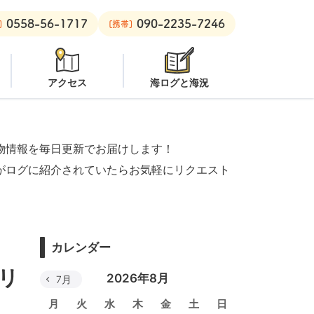
0558-56-1717
090-2235-7246
潜水注意
安良里ボート：
クローズ
]
[携帯]
アクセス
海ログと海況
物情報を毎日更新でお届けします！
がログに紹介されていたらお気軽にリクエスト
カレンダー
リ
2026年8月
7月
月
火
水
木
金
土
日