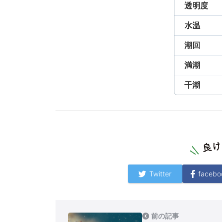
透明度
水温
潮回
満潮
干潮
Twitter
facebo
前の記事