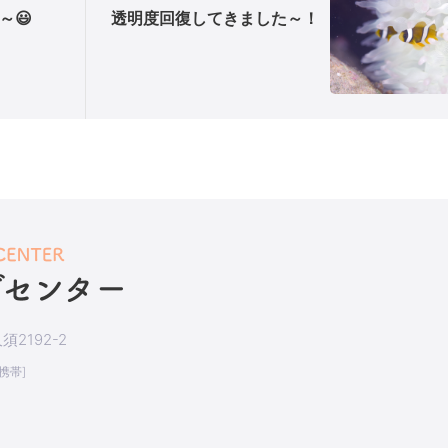
～😃
透明度回復してきました～！
2192-2
[携帯]