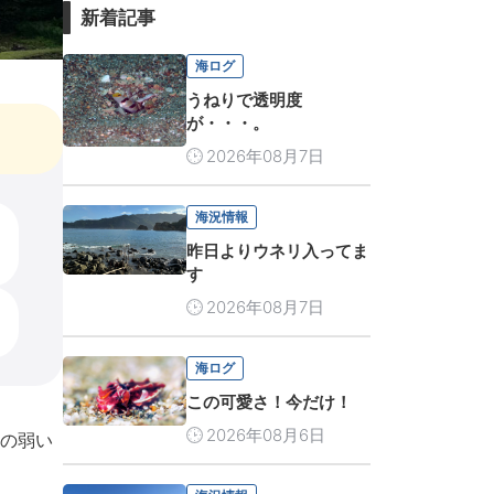
新着記事
海ログ
うねりで透明度
が・・・。
2026年08月7日
海況情報
昨日よりウネリ入ってま
す
2026年08月7日
海ログ
この可愛さ！今だけ！
2026年08月6日
の弱い