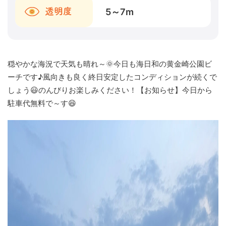
5～7
m
透明度
穏やかな海況で天気も晴れ～🌞今日も海日和の黄金崎公園ビ
ーチです♪風向きも良く終日安定したコンディションが続くで
しょう😃のんびりお楽しみください！【お知らせ】今日から
駐車代無料で～す😆