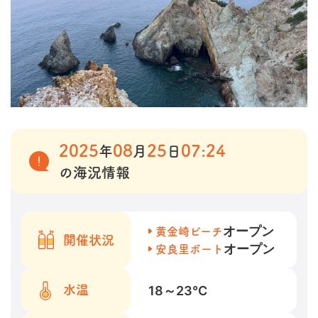
2025
08
25
07:24
年
月
日
の海況情報
オープン
黄金崎ビーチ
開催状況
オープン
安良里ボート
18～23
℃
水温