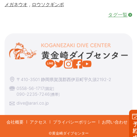
,
メガネウオ
ロウソクギンポ
タグ一覧
〒410-3501 静岡県賀茂郡西伊豆町宇久須2192-2
0558-56-1717
[固定]
090-2235-7246
[携帯]
dive@arari.co.jp
会社概要
アクセス
プライバシーポリシー
お問い合わせ
予約す
©︎黄金崎ダイブセンター