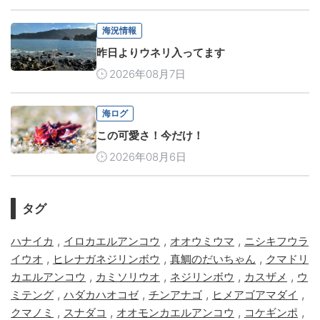
海況情報
昨日よりウネリ入ってます
2026年08月7日
海ログ
この可愛さ！今だけ！
2026年08月6日
タグ
,
,
,
ハナイカ
イロカエルアンコウ
オオウミウマ
ニシキフウラ
,
,
,
イウオ
ヒレナガネジリンボウ
真鯛のだいちゃん
クマドリ
,
,
,
,
カエルアンコウ
カミソリウオ
ネジリンボウ
カスザメ
ウ
,
,
,
,
ミテング
ハダカハオコゼ
チンアナゴ
ヒメアゴアマダイ
,
,
,
,
クマノミ
スナダコ
オオモンカエルアンコウ
コケギンポ