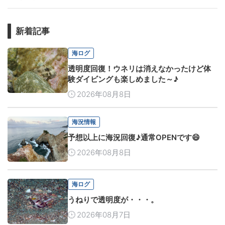
新着記事
海ログ
透明度回復！ウネリは消えなかったけど体
験ダイビングも楽しめました～♪
2026年08月8日
海況情報
予想以上に海況回復♪通常OPENです😄
2026年08月8日
海ログ
うねりで透明度が・・・。
2026年08月7日