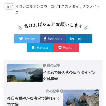
,
,
イロカエルアンコウ
コガネスズメダイ
タツノイト
タグ
コ
Twitter
facebook
LinkedIn
Hatena
Pocket
前の記事
ベタ凪で好天🌞今日もダイビン
グ日和😆
次の記事
今日も穏やかな海況で潜れそう
です😃