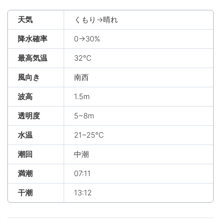
天気
くもり→晴れ
降水確率
0→30%
最高気温
32℃
風向き
南西
波高
1.5m
透明度
5~8m
水温
21~25℃
潮回
中潮
満潮
07:11
干潮
13:12