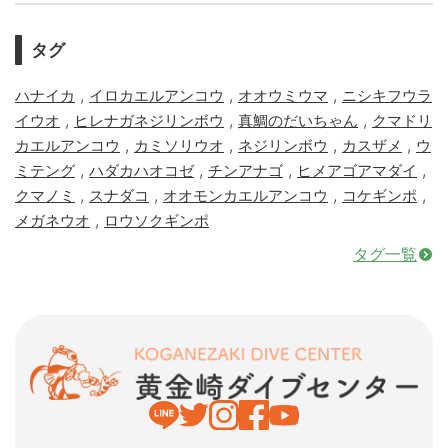
タグ
,
,
,
ハナイカ
イロカエルアンコウ
オオウミウマ
ニシキフウラ
,
,
,
イウオ
ヒレナガネジリンボウ
真鯛のだいちゃん
クマドリ
,
,
,
,
カエルアンコウ
カミソリウオ
ネジリンボウ
カスザメ
ウ
,
,
,
,
ミテング
ハダカハオコゼ
チンアナゴ
ヒメアゴアマダイ
,
,
,
,
クマノミ
スナダコ
オオモンカエルアンコウ
コケギンポ
,
メガネウオ
ロウソクギンポ
タグ一覧