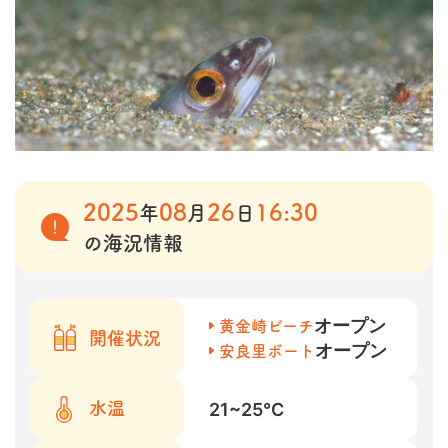
2025
08
26
16:30
年
月
日
の海況情報
オープン
黄金崎ビーチ
開催状況
オープン
安良里ボート
21~25
℃
水温