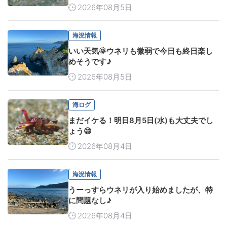
2026年08月5日
海況情報
いい天気🌞ウネリも微弱で今日も終日楽し
めそうです♪
2026年08月5日
海ログ
まだイケる！明日8月5日(水)も大丈夫でし
ょう😄
2026年08月4日
海況情報
うーっすらウネリが入り始めましたが、特
に問題なし♪
2026年08月4日