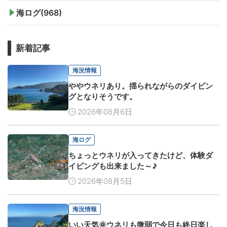
海ログ(968)
新着記事
海況情報
ややウネリあり。揺られながらのダイビン
グとなりそうです。
2026年08月6日
海ログ
ちょっとウネリが入ってきたけど、体験ダ
イビングも出来ました～♪
2026年08月5日
海況情報
いい天気🌞ウネリも微弱で今日も終日楽し