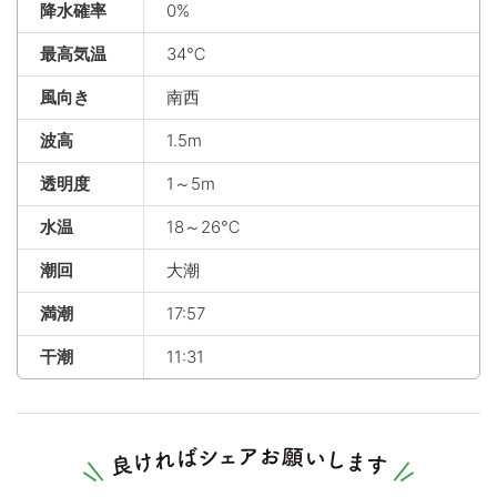
降水確率
0%
最高気温
34℃
風向き
南西
波高
1.5m
透明度
1～5m
水温
18～26℃
潮回
大潮
満潮
17:57
干潮
11:31