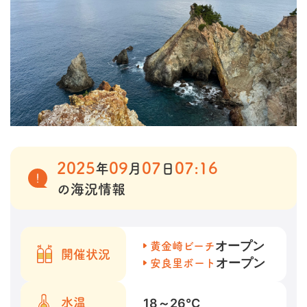
2025
09
07
07:16
年
月
日
の海況情報
オープン
黄金崎ビーチ
開催状況
オープン
安良里ボート
18～26
℃
水温