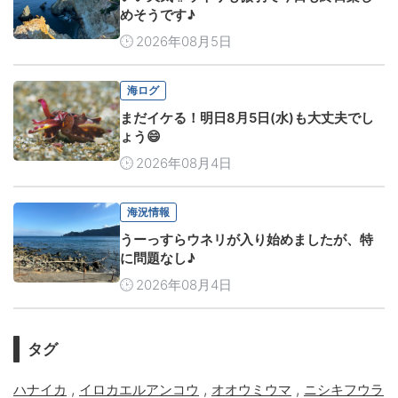
めそうです♪
2026年08月5日
海ログ
まだイケる！明日8月5日(水)も大丈夫でし
ょう😄
2026年08月4日
海況情報
うーっすらウネリが入り始めましたが、特
に問題なし♪
2026年08月4日
タグ
,
,
,
ハナイカ
イロカエルアンコウ
オオウミウマ
ニシキフウラ