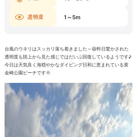
1～5
m
透明度
台風のウネリはスッカリ落ち着きました～😃昨日驚かされた
透明度も陸上から見た感じではだいぶ回復しているようです♪
今日は天気良く海穏やかなダイビング日和に恵まれている黄
金崎公園ビーチです🌞