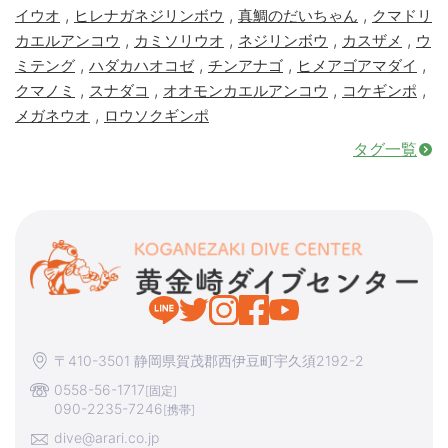
,
,
,
イウオ
ヒレナガネジリンボウ
真鯛のだいちゃん
クマドリ
,
,
,
,
カエルアンコウ
カミソリウオ
ネジリンボウ
カスザメ
ウ
,
,
,
,
ミテング
ハダカハオコゼ
チンアナゴ
ヒメアゴアマダイ
,
,
,
,
クマノミ
スナダコ
オオモンカエルアンコウ
コケギンポ
,
メガネウオ
ロウソクギンポ
タグ一覧
〒410-3501 静岡県賀茂郡西伊豆町宇久須2192-2
0558-56-1717
[固定]
090-2235-7246
[携帯]
dive@arari.co.jp