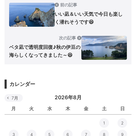
前の記事
いい凪＆いい天気で今日も楽し
く潜れそうです😆
次の記事
ベタ凪で透明度回復♪秋の伊豆の
海らしくなってきました～😆
カレンダー
2026年8月
7月
月
火
水
木
金
土
日
1
2
3
4
5
6
7
8
9