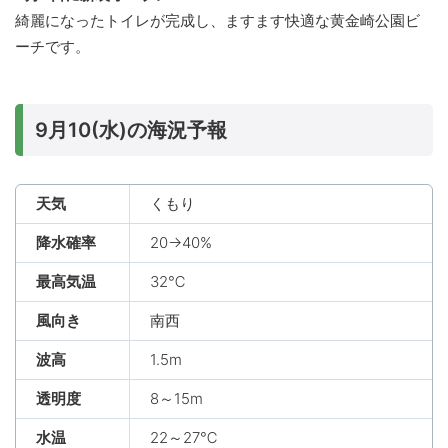
綺麗になったトイレが完成し、ますます快適な黄金崎公園ビ
ーチです。
9月10(水)の海況予報
天気
くもり
降水確率
20→40%
最高気温
32℃
風向き
南西
波高
1.5m
透明度
8～15m
水温
22～27℃