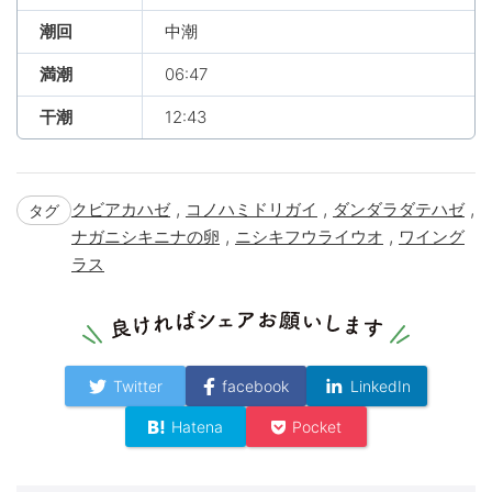
潮回
中潮
満潮
06:47
干潮
12:43
,
,
,
クビアカハゼ
コノハミドリガイ
ダンダラダテハゼ
タグ
,
,
ナガニシキニナの卵
ニシキフウライウオ
ワイング
ラス
Twitter
facebook
LinkedIn
Hatena
Pocket