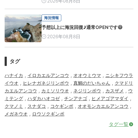
2026年08月8日
海況情報
予想以上に海況回復♪通常OPENです😄
2026年08月8日
タグ
,
,
,
ハナイカ
イロカエルアンコウ
オオウミウマ
ニシキフウラ
,
,
,
イウオ
ヒレナガネジリンボウ
真鯛のだいちゃん
クマドリ
,
,
,
,
カエルアンコウ
カミソリウオ
ネジリンボウ
カスザメ
ウ
,
,
,
,
ミテング
ハダカハオコゼ
チンアナゴ
ヒメアゴアマダイ
,
,
,
,
クマノミ
スナダコ
コケギンポ
オオモンカエルアンコウ
,
メガネウオ
ロウソクギンポ
タグ一覧