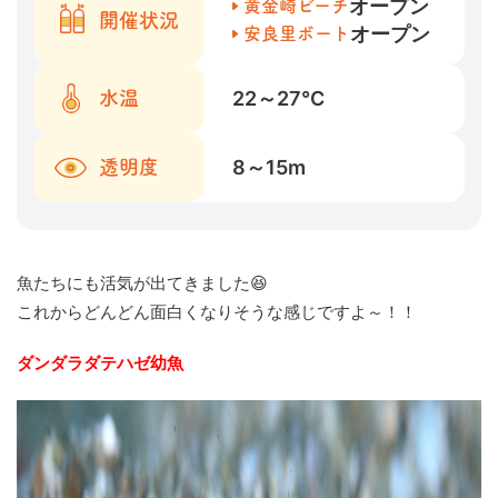
オープン
黄金崎ビーチ
開催状況
オープン
安良里ボート
22～27
℃
水温
8～15
m
透明度
魚たちにも活気が出てきました😆
これからどんどん面白くなりそうな感じですよ～！！
ダンダラダテハゼ幼魚