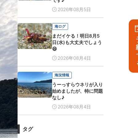
です♪
2026年08月5日
海ログ
まだイケる！明日8月5
予
日(水)も大丈夫でしょう
😄
2026年08月4日
海況情報
うーっすらウネリが入り
始めましたが、特に問題
なし♪
2026年08月4日
タグ