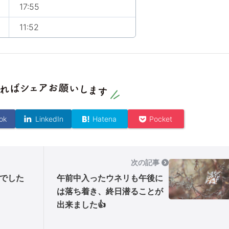
17:55
11:52
ok
LinkedIn
Hatena
Pocket
次の記事
でした
午前中入ったウネリも午後に
は落ち着き、終日潜ることが
出来ました👍