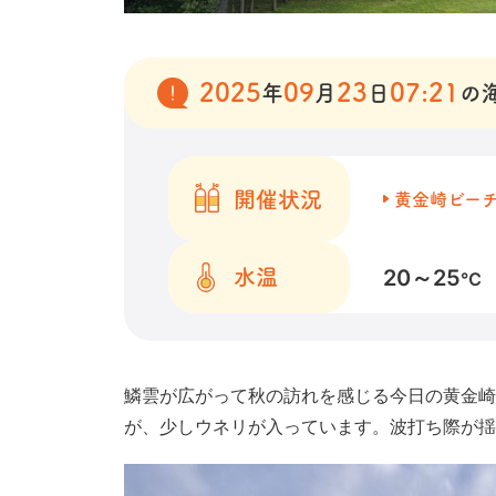
2025
09
23
07:21
年
月
日
の
開催状況
黄金崎ビー
20～25
水温
℃
鱗雲が広がって秋の訪れを感じる今日の黄金崎
が、少しウネリが入っています。波打ち際が揺