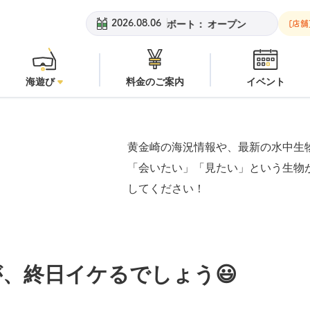
崎ビーチ：
オープン
安良里ボート：
オープン
黄金崎ビーチ：
2026.08.06
[店舗
海遊び
料金のご案内
イベント
黄金崎の海況情報や、最新の水中生
「会いたい」「見たい」という生物
してください！
、終日イケるでしょう😃