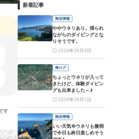
新着記事
海況情報
ややウネリあり。揺られ
ながらのダイビングとな
りそうです。
2026年08月6日
海ログ
ちょっとウネリが入って
きたけど、体験ダイビン
グも出来ました～♪
2026年08月5日
です
海況情報
いい天気🌞ウネリも微弱
で今日も終日楽しめそう