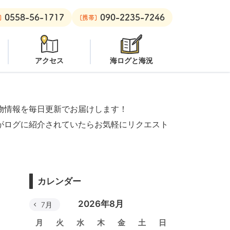
0558-56-1717
090-2235-7246
オープン
安良里ボート：
オープン
]
[携帯]
アクセス
海ログと海況
物情報を毎日更新でお届けします！
がログに紹介されていたらお気軽にリクエスト
カレンダー
2026年8月
7月
月
火
水
木
金
土
日