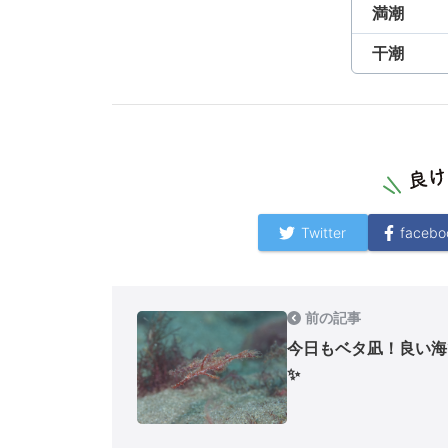
満潮
干潮
Twitter
facebo
前の記事
今日もベタ凪！良い海
✨