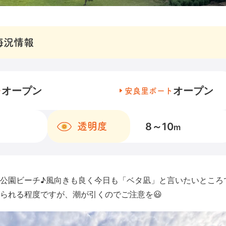
海況情報
オープン
オープン
チ
安良里ボート
8～10
透明度
m
公園ビーチ♪風向きも良く今日も「ベタ凪」と言いたいところ
られる程度ですが、潮が引くのでご注意を😃