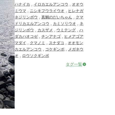
,
,
ハナイカ
イロカエルアンコウ
オオウ
,
,
ミウマ
ニシキフウライウオ
ヒレナガ
,
,
ネジリンボウ
真鯛のだいちゃん
クマ
,
,
ドリカエルアンコウ
カミソリウオ
ネ
,
,
,
ジリンボウ
カスザメ
ウミテング
ハ
,
,
ダカハオコゼ
チンアナゴ
ヒメアゴア
,
,
,
マダイ
クマノミ
スナダコ
オオモン
,
,
カエルアンコウ
コケギンポ
メガネウ
,
オ
ロウソクギンポ
タグ一覧