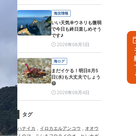
海況情報
いい天気🌞ウネリも微弱
で今日も終日楽しめそう
です♪
2026年08月5日
予
海ログ
まだイケる！明日8月5
日(水)も大丈夫でしょう
😄
2026年08月4日
タグ
,
,
ハナイカ
イロカエルアンコウ
オオウ
,
,
ミウマ
ニシキフウライウオ
ヒレナガ