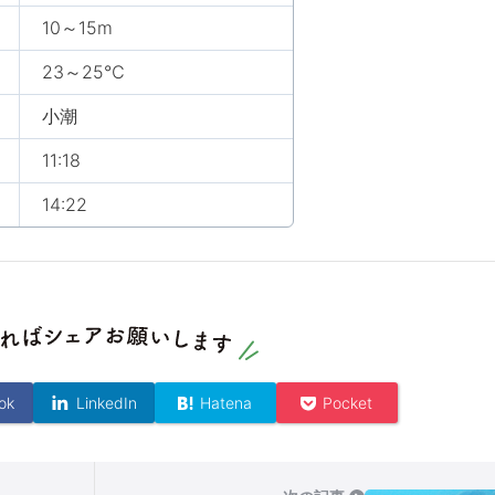
10～15m
23～25℃
小潮
11:18
14:22
ok
LinkedIn
Hatena
Pocket