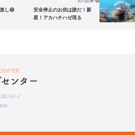
次の記事
楽し😆
安全停止のお供は誰だ！新
星！アカハチハゼ現る
2192-2
[携帯]