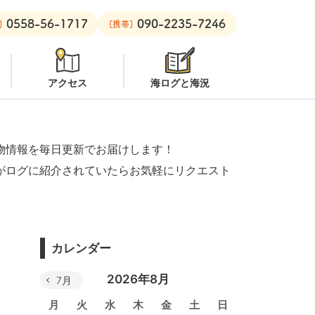
0558-56-1717
090-2235-7246
オープン
安良里ボート：
オープン
]
[携帯]
アクセス
海ログと海況
物情報を毎日更新でお届けします！
がログに紹介されていたらお気軽にリクエスト
カレンダー
2026年8月
7月
月
火
水
木
金
土
日