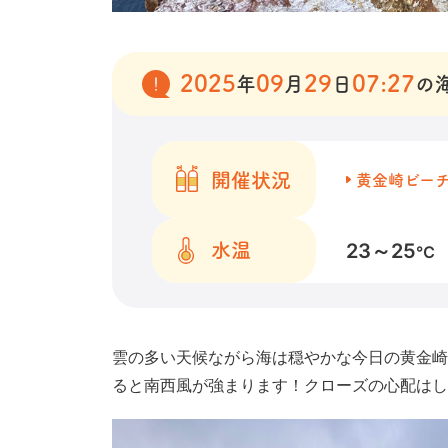
2025
09
29
07:27
年
月
日
の
開催状況
黄金崎ビー
23～25
水温
℃
雲の多い天候ながら海は穏やかな今日の黄金崎
ると南西風が強まります！クローズの心配はし