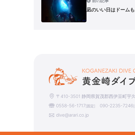
前の記事
凪のいい日はドームも
〒410-3501 静岡県賀茂郡西伊豆町宇久須
0558-56-1717
090-2235-7246
[固定]
dive@arari.co.jp