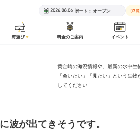
金崎ビーチ：
オープン
安良里ボート：
オープン
黄金崎ビーチ：
2026.08.06
[店舗
海遊び
料金のご案内
イベント
黄金崎の海況情報や、最新の水中生
「会いたい」「見たい」という生物
してください！
々に波が出てきそうです。