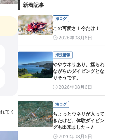
新着記事
海ログ
この可愛さ！今だけ！
2026年08月6日
海況情報
ややウネリあり。揺られ
ながらのダイビングとな
りそうです。
2026年08月6日
海ログ
れてく
ちょっとウネリが入って
きたけど、体験ダイビン
グも出来ました～♪
2026年08月5日