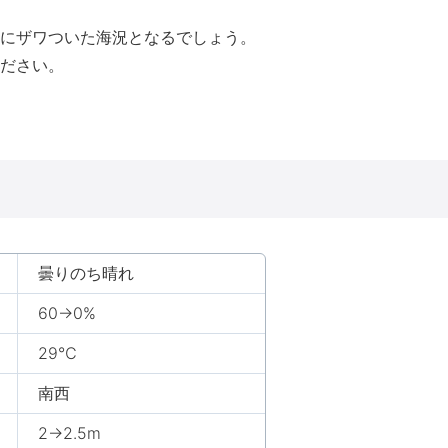
にザワついた海況となるでしょう。
ださい。
曇りのち晴れ
60→0%
29℃
南西
2→2.5m