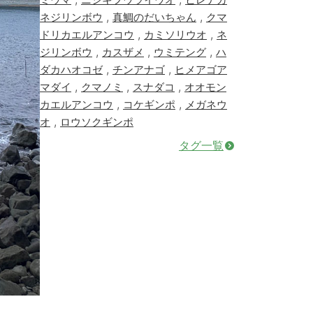
,
,
ネジリンボウ
真鯛のだいちゃん
クマ
,
,
ドリカエルアンコウ
カミソリウオ
ネ
,
,
,
ジリンボウ
カスザメ
ウミテング
ハ
,
,
ダカハオコゼ
チンアナゴ
ヒメアゴア
,
,
,
マダイ
クマノミ
スナダコ
オオモン
,
,
カエルアンコウ
コケギンポ
メガネウ
,
オ
ロウソクギンポ
タグ一覧