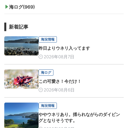
海ログ(969)
新着記事
海況情報
昨日よりウネリ入ってます
2026年08月7日
海ログ
この可愛さ！今だけ！
2026年08月6日
海況情報
ややウネリあり。揺られながらのダイビン
グとなりそうです。