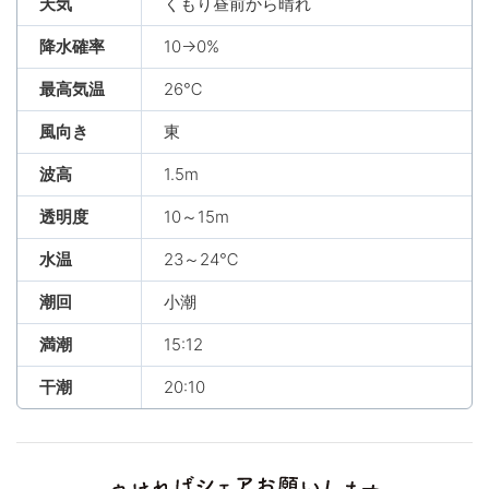
天気
くもり昼前から晴れ
降水確率
10→0%
最高気温
26℃
風向き
東
波高
1.5m
透明度
10～15m
水温
23～24℃
潮回
小潮
満潮
15:12
干潮
20:10