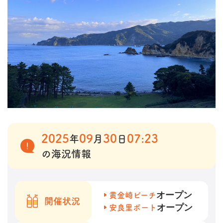
2025
09
30
07:23
年
月
日
の海況情報
オープン
黄金崎ビーチ
開催状況
オープン
安良里ボート