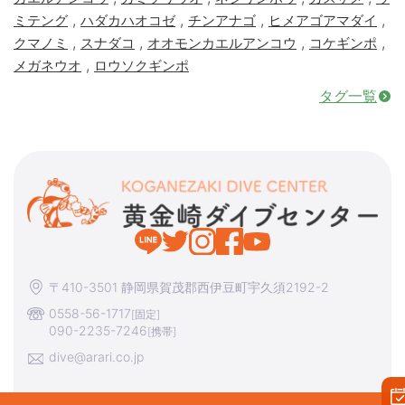
,
,
,
,
ミテング
ハダカハオコゼ
チンアナゴ
ヒメアゴアマダイ
,
,
,
,
クマノミ
スナダコ
オオモンカエルアンコウ
コケギンポ
,
メガネウオ
ロウソクギンポ
タグ一覧
〒410-3501 静岡県賀茂郡西伊豆町宇久須2192-2
0558-56-1717
[固定]
090-2235-7246
[携帯]
dive@arari.co.jp