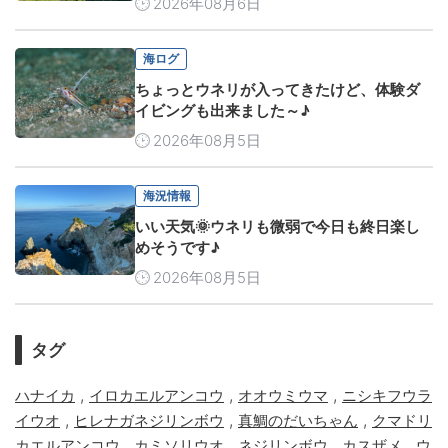
2026年08月6日
海ログ
ちょっとウネリが入ってきたけど、体験ダ
イビングも出来ました～♪
2026年08月5日
海況情報
いい天気🌞ウネリも微弱で今日も終日楽し
めそうです♪
2026年08月5日
タグ
,
,
,
ハナイカ
イロカエルアンコウ
オオウミウマ
ニシキフウラ
,
,
,
イウオ
ヒレナガネジリンボウ
真鯛のだいちゃん
クマドリ
,
,
,
,
カエルアンコウ
カミソリウオ
ネジリンボウ
カスザメ
ウ