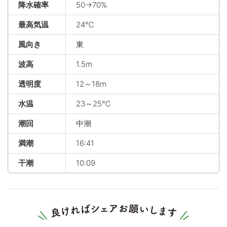
降水確率
50→70%
最高気温
24℃
風向き
東
波高
1.5m
透明度
12～18m
水温
23～25℃
潮回
中潮
満潮
16:41
干潮
10:09