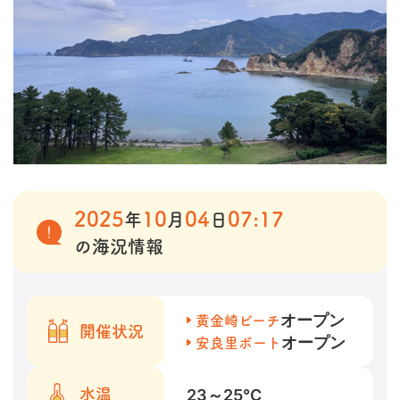
2025
10
04
07:17
年
月
日
の海況情報
オープン
黄金崎ビーチ
開催状況
オープン
安良里ボート
23～25
℃
水温