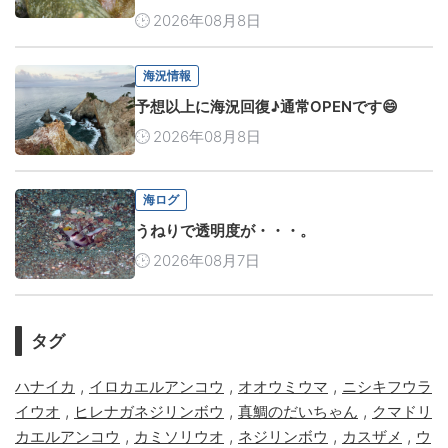
2026年08月8日
海況情報
予想以上に海況回復♪通常OPENです😄
2026年08月8日
海ログ
うねりで透明度が・・・。
2026年08月7日
タグ
,
,
,
ハナイカ
イロカエルアンコウ
オオウミウマ
ニシキフウラ
,
,
,
イウオ
ヒレナガネジリンボウ
真鯛のだいちゃん
クマドリ
,
,
,
,
カエルアンコウ
カミソリウオ
ネジリンボウ
カスザメ
ウ