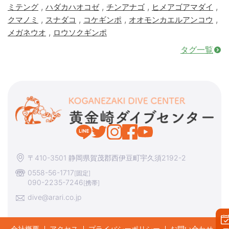
,
,
,
,
ミテング
ハダカハオコゼ
チンアナゴ
ヒメアゴアマダイ
,
,
,
,
クマノミ
スナダコ
コケギンポ
オオモンカエルアンコウ
,
メガネウオ
ロウソクギンポ
タグ一覧
〒410-3501 静岡県賀茂郡西伊豆町宇久須2192-2
0558-56-1717
[固定]
090-2235-7246
[携帯]
dive@arari.co.jp
会社概要
アクセス
プライバシーポリシー
お問い合わせ